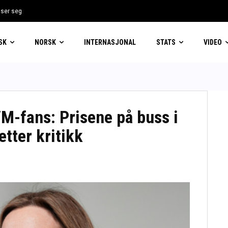
sser seg
SK
NORSK
INTERNASJONAL
STATS
VIDEO
M-fans: Prisene på buss i
etter kritikk