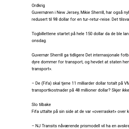
Ordkrig
Guvernøren i New Jersey, Mikie Sherrill, har også ny
redusert til 98 dollar for en tur-retur-reise. Det tils
Togbillettene startet på hele 150 dollar da de ble lan
onsdag.
Guvernør Sherrill ga tidligere Det internasjonale fot
dyre dommer for transport, og hevdet at staten henne
transport».
– De (Fifa) skal tjene 11 milliarder dollar totalt på
transportkostnader på 48 millioner dollar? Skjer ikke,
Slo tilbake
Fifa uttalte på sin side at de var «overrasket» over
– NJ Transits nåværende prismodell vil ha en avskr