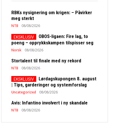
RBKs nysignering om krigen: – Påvirker
meg sterkt
NTB
08/08/2026
OBOS-ligaen: Fire lag, to
poeng – opprykkskampen tilspisser seg
Norsk
08/08/2026
Stortalent til finale med ny rekord
NTB
08/08/2026
Lørdagskupongen 8. august
| Tips, garderinger og systemforslag
Uncategorized
08/08/2026
Avis: Infantino involvert i ny skandale
NTB
08/08/2026