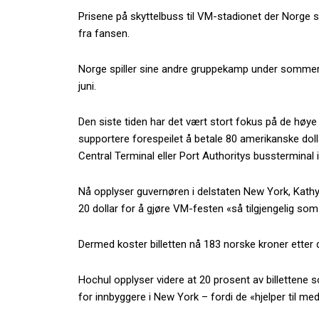
Prisene på skyttelbuss til VM-stadionet der Norge s
fra fansen.
Norge spiller sine andre gruppekamp under sommere
juni.
Den siste tiden har det vært stort fokus på de høye 
supportere forespeilet å betale 80 amerikanske dollar
Central Terminal eller Port Authoritys bussterminal 
Nå opplyser guvernøren i delstaten New York, Kath
20 dollar for å gjøre VM-festen «så tilgjengelig som
Dermed koster billetten nå 183 norske kroner etter 
Hochul opplyser videre at 20 prosent av billettene so
for innbyggere i New York – fordi de «hjelper til me