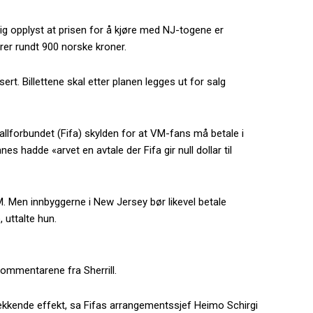
lig opplyst at prisen for å kjøre med NJ-togene er
varer rundt 900 norske kroner.
sert. Billettene skal etter planen legges ut for salg
ballforbundet (Fifa) skylden for at VM-fans må betale i
s hadde «arvet en avtale der Fifa gir null dollar til
 VM. Men innbyggerne i New Jersey bør likevel betale
 uttalte hun.
 kommentarene fra Sherrill.
ekkende effekt, sa Fifas arrangementssjef Heimo Schirgi