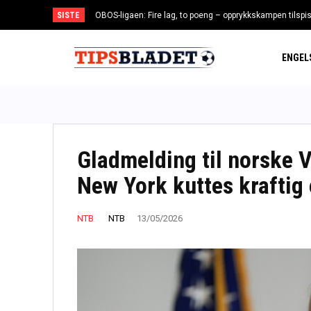
SISTE
OBOS-ligaen: Fire lag, to poeng – opprykkskampen tilspi
ENGEL
Gladmelding til norske V
New York kuttes kraftig 
NTB
NTB
13/05/2026