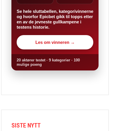
Se hele sluttabellen, kategorivinnerne
og hvorfor Epicbet gikk til topps etter
en av de jevneste gullkampene i
testens historie.
Les om vinneren →
20 aktører testet · 9 kategorier · 100
mulige poeng
SISTE NYTT