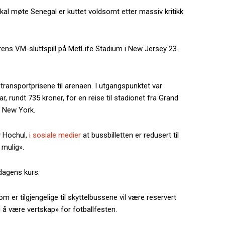
kal møte Senegal er kuttet voldsomt etter massiv kritikk
ns VM-sluttspill på MetLife Stadium i New Jersey 23.
transportprisene til arenaen. I utgangspunktet var
, rundt 735 kroner, for en reise til stadionet fra Grand
i New York.
y Hochul,
i sosiale medier
at bussbilletten er redusert til
 mulig».
dagens kurs.
m er tilgjengelige til skyttelbussene vil være reservert
d å være vertskap» for fotballfesten.