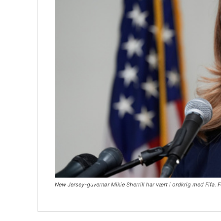
New Jersey-guvernør Mikie Sherrill har vært i ordkrig med Fifa. 