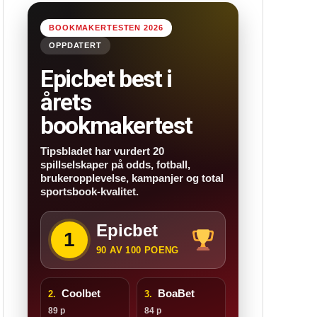
BOOKMAKERTESTEN 2026
OPPDATERT
Epicbet best i
årets
bookmakertest
Tipsbladet har vurdert 20
spillselskaper på odds, fotball,
brukeropplevelse, kampanjer og total
sportsbook-kvalitet.
Epicbet
1
90 AV 100 POENG
Coolbet
BoaBet
2.
3.
89 p
84 p