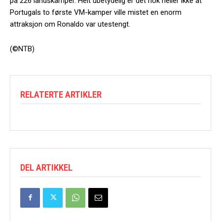
på 226 landskamper. Helt ubetydelig er det nok heller ikke at
Portugals to første VM-kamper ville mistet en enorm
attraksjon om Ronaldo var utestengt.
(©NTB)
RELATERTE ARTIKLER
DEL ARTIKKEL