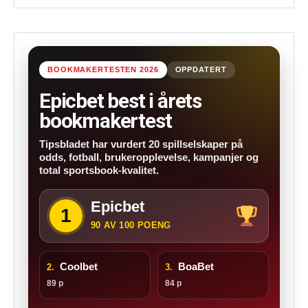
BOOKMAKERTESTEN 2026
OPPDATERT
Epicbet best i årets
bookmakertest
Tipsbladet har vurdert 20 spillselskaper på
odds, fotball, brukeropplevelse, kampanjer og
total sportsbook-kvalitet.
Epicbet
1
90 AV 100 POENG
Coolbet
BoaBet
2.
3.
89 p
84 p