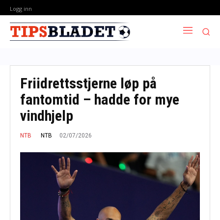
Logg inn
Friidrettsstjerne løp på
fantomtid – hadde for mye
vindhjelp
02/07/2026
NTB
NTB