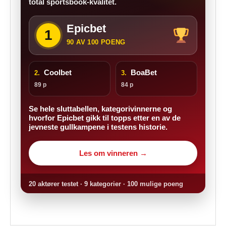
total sportsbook-kvalitet.
Epicbet
1
90 AV 100 POENG
Coolbet
BoaBet
2.
3.
89 p
84 p
Se hele sluttabellen, kategorivinnerne og
hvorfor Epicbet gikk til topps etter en av de
jevneste gullkampene i testens historie.
Les om vinneren →
20 aktører testet · 9 kategorier · 100 mulige poeng