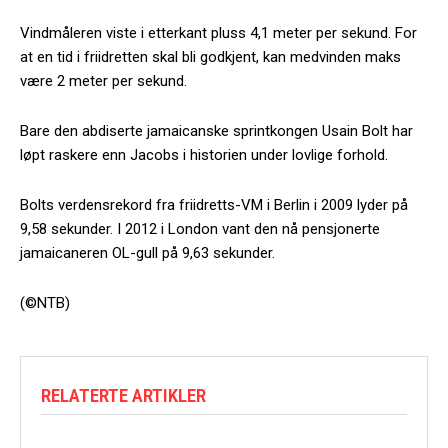
Vindmåleren viste i etterkant pluss 4,1 meter per sekund. For
at en tid i friidretten skal bli godkjent, kan medvinden maks
være 2 meter per sekund.
Bare den abdiserte jamaicanske sprintkongen Usain Bolt har
løpt raskere enn Jacobs i historien under lovlige forhold.
Bolts verdensrekord fra friidretts-VM i Berlin i 2009 lyder på
9,58 sekunder. I 2012 i London vant den nå pensjonerte
jamaicaneren OL-gull på 9,63 sekunder.
(©NTB)
RELATERTE ARTIKLER