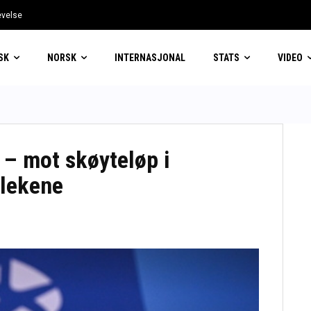
evelse
ystemforslag
SK
NORSK
INTERNASJONAL
STATS
VIDEO
 – mot skøyteløp i
lekene