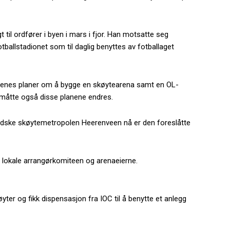
gt til ordfører i byen i mars i fjor. Han motsatte seg
tballstadionet som til daglig benyttes av fotballaget
ngørenes planer om å bygge en skøytearena samt en OL-
 måtte også disse planene endres.
ndske skøytemetropolen Heerenveen nå er den foreslåtte
 lokale arrangørkomiteen og arenaeierne.
yter og fikk dispensasjon fra IOC til å benytte et anlegg