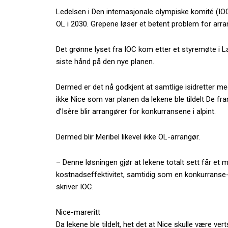
Ledelsen i Den internasjonale olympiske komité (IO
OL i 2030. Grepene løser et betent problem for arr
Det grønne lyset fra IOC kom etter et styremøte i L
siste hånd på den nye planen.
Dermed er det nå godkjent at samtlige isidretter med 
ikke Nice som var planen da lekene ble tildelt De fran
d’Isère blir arrangører for konkurransene i alpint.
Dermed blir Meribel likevel ikke OL-arrangør.
– Denne løsningen gjør at lekene totalt sett får et 
kostnadseffektivitet, samtidig som en konkurranse-
skriver IOC.
Nice-mareritt
Da lekene ble tildelt, het det at Nice skulle være v