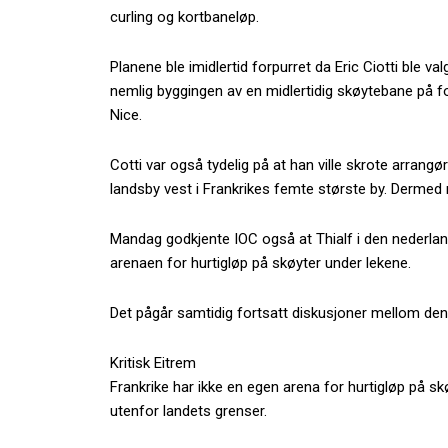
curling og kortbaneløp.
Planene ble imidlertid forpurret da Eric Ciotti ble val
nemlig byggingen av en midlertidig skøytebane på fo
Nice.
Cotti var også tydelig på at han ville skrote arra
landsby vest i Frankrikes femte største by. Dermed
Mandag godkjente IOC også at Thialf i den nederla
arenaen for hurtigløp på skøyter under lekene.
Det pågår samtidig fortsatt diskusjoner mellom den
Kritisk Eitrem
Frankrike har ikke en egen arena for hurtigløp på skø
utenfor landets grenser.