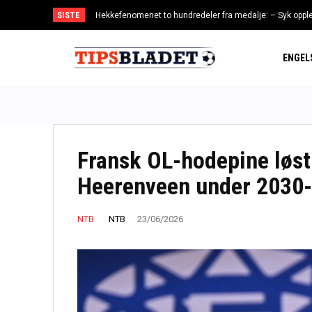
SISTE
Hekkefenomenet to hundredeler fra medalje: – Syk oppl
Søndagskupongen 9. august | Tips, garderinger og s
ENGEL
Fransk OL-hodepine løst
Heerenveen under 2030-
NTB
NTB
23/06/2026