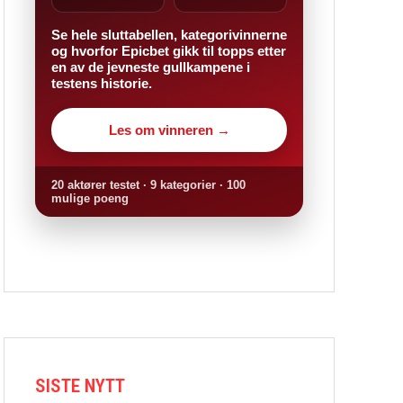
Se hele sluttabellen, kategorivinnerne
og hvorfor Epicbet gikk til topps etter
en av de jevneste gullkampene i
testens historie.
Les om vinneren →
20 aktører testet · 9 kategorier · 100
mulige poeng
SISTE NYTT