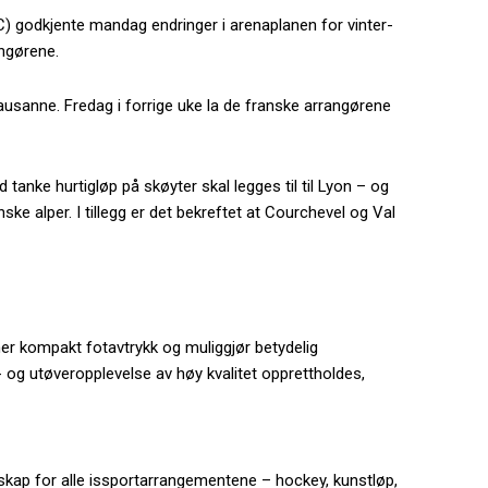
C) godkjente mandag endringer i arenaplanen for vinter-
angørene.
ausanne. Fredag i forrige uke la de franske arrangørene
tanke hurtigløp på skøyter skal legges til til Lyon – og
ske alper. I tillegg er det bekreftet at Courchevel og Val
mer kompakt fotavtrykk og muliggjør betydelig
 og utøveropplevelse av høy kvalitet opprettholdes,
ertskap for alle issportarrangementene – hockey, kunstløp,