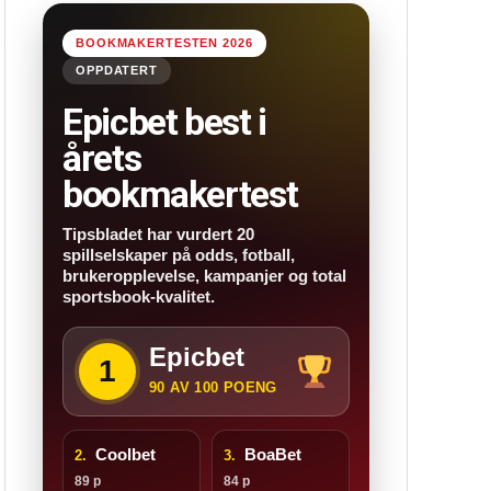
BOOKMAKERTESTEN 2026
OPPDATERT
Epicbet best i
årets
bookmakertest
Tipsbladet har vurdert 20
spillselskaper på odds, fotball,
brukeropplevelse, kampanjer og total
sportsbook-kvalitet.
Epicbet
1
90 AV 100 POENG
Coolbet
BoaBet
2.
3.
89 p
84 p