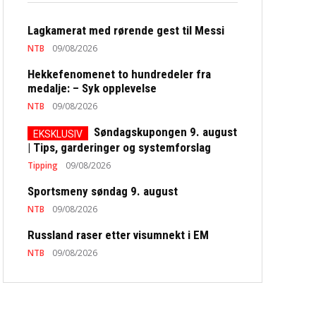
Lagkamerat med rørende gest til Messi
NTB
09/08/2026
Hekkefenomenet to hundredeler fra
medalje: – Syk opplevelse
NTB
09/08/2026
Søndagskupongen 9. august
| Tips, garderinger og systemforslag
Tipping
09/08/2026
Sportsmeny søndag 9. august
NTB
09/08/2026
Russland raser etter visumnekt i EM
NTB
09/08/2026