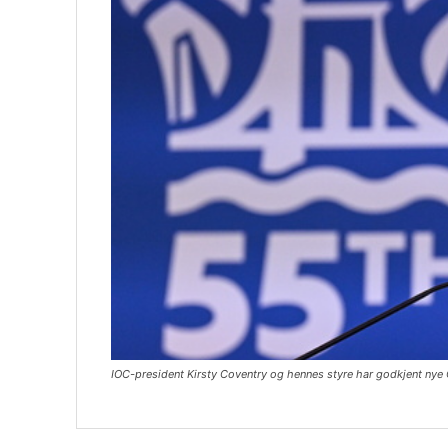
IOC-president Kirsty Coventry og hennes styre har godkjent nye 