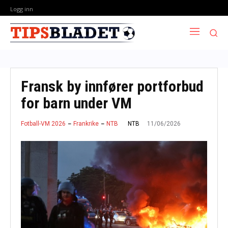
Logg inn
Fransk by innfører portforbud
for barn under VM
11/06/2026
NTB
Fotball-VM 2026
Frankrike
NTB