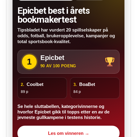
Epicbet best i årets
bookmakertest
Tipsbladet har vurdert 20 spillselskaper på
odds, fotball, brukeropplevelse, kampanjer og
total sportsbook-kvalitet.
Epicbet
1
90 AV 100 POENG
Coolbet
BoaBet
2.
3.
89 p
84 p
Se hele sluttabellen, kategorivinnerne og
hvorfor Epicbet gikk til topps etter en av de
jevneste gullkampene i testens historie.
Les om vinneren →