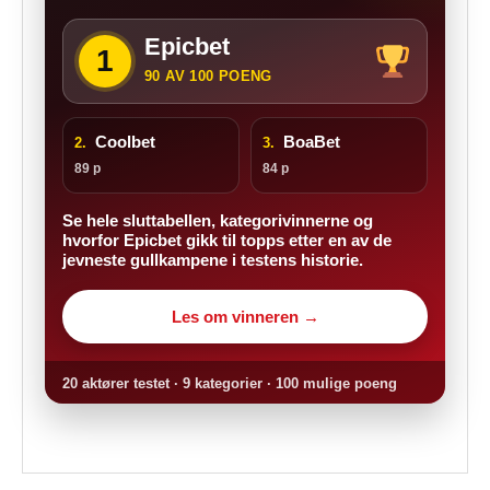
Epicbet
1
90 AV 100 POENG
Coolbet
BoaBet
2.
3.
89 p
84 p
Se hele sluttabellen, kategorivinnerne og
hvorfor Epicbet gikk til topps etter en av de
jevneste gullkampene i testens historie.
Les om vinneren →
20 aktører testet · 9 kategorier · 100 mulige poeng