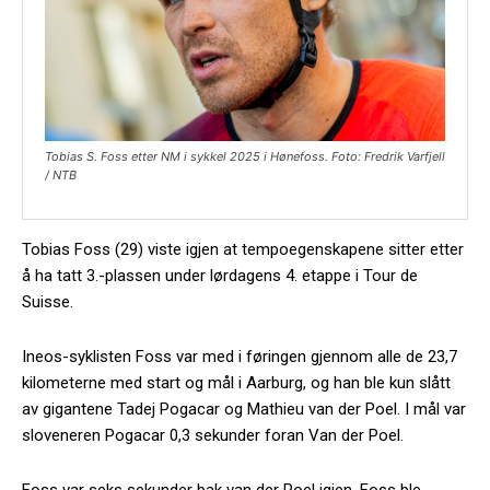
Tobias S. Foss etter NM i sykkel 2025 i Hønefoss. Foto: Fredrik Varfjell
/ NTB
Tobias Foss (29) viste igjen at tempoegenskapene sitter etter
å ha tatt 3.-plassen under lørdagens 4. etappe i Tour de
Suisse.
Ineos-syklisten Foss var med i føringen gjennom alle de 23,7
kilometerne med start og mål i Aarburg, og han ble kun slått
av gigantene Tadej Pogacar og Mathieu van der Poel. I mål var
sloveneren Pogacar 0,3 sekunder foran Van der Poel.
Foss var seks sekunder bak van der Poel igjen. Foss ble