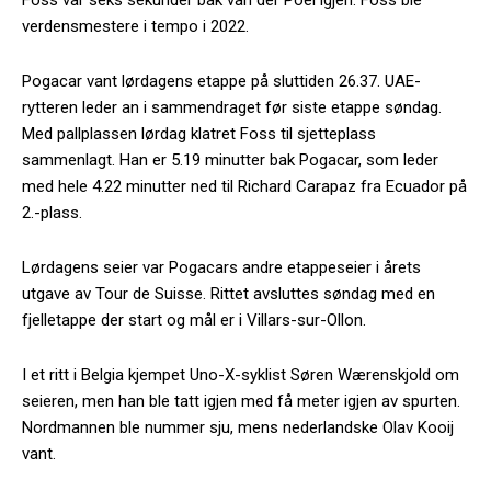
verdensmestere i tempo i 2022.
Pogacar vant lørdagens etappe på sluttiden 26.37. UAE-
rytteren leder an i sammendraget før siste etappe søndag.
Med pallplassen lørdag klatret Foss til sjetteplass
sammenlagt. Han er 5.19 minutter bak Pogacar, som leder
med hele 4.22 minutter ned til Richard Carapaz fra Ecuador på
2.-plass.
Lørdagens seier var Pogacars andre etappeseier i årets
utgave av Tour de Suisse. Rittet avsluttes søndag med en
fjelletappe der start og mål er i Villars-sur-Ollon.
I et ritt i Belgia kjempet Uno-X-syklist Søren Wærenskjold om
seieren, men han ble tatt igjen med få meter igjen av spurten.
Nordmannen ble nummer sju, mens nederlandske Olav Kooij
vant.