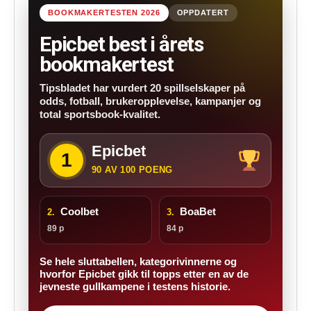
BOOKMAKERTESTEN 2026
OPPDATERT
Epicbet best i årets
bookmakertest
Tipsbladet har vurdert 20 spillselskaper på
odds, fotball, brukeropplevelse, kampanjer og
total sportsbook-kvalitet.
Epicbet
1
90 AV 100 POENG
Coolbet
BoaBet
2.
3.
89 p
84 p
Se hele sluttabellen, kategorivinnerne og
hvorfor Epicbet gikk til topps etter en av de
jevneste gullkampene i testens historie.