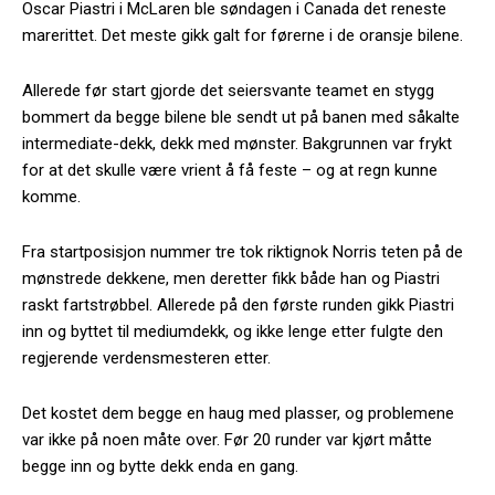
Oscar Piastri i McLaren ble søndagen i Canada det reneste
marerittet. Det meste gikk galt for førerne i de oransje bilene.
Allerede før start gjorde det seiersvante teamet en stygg
bommert da begge bilene ble sendt ut på banen med såkalte
intermediate-dekk, dekk med mønster. Bakgrunnen var frykt
for at det skulle være vrient å få feste – og at regn kunne
komme.
Fra startposisjon nummer tre tok riktignok Norris teten på de
mønstrede dekkene, men deretter fikk både han og Piastri
raskt fartstrøbbel. Allerede på den første runden gikk Piastri
inn og byttet til mediumdekk, og ikke lenge etter fulgte den
regjerende verdensmesteren etter.
Det kostet dem begge en haug med plasser, og problemene
var ikke på noen måte over. Før 20 runder var kjørt måtte
begge inn og bytte dekk enda en gang.