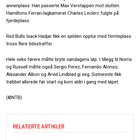
annenplass. Han passerte Max Verstappen mot slutten.
Hamiltons Ferrari-lagkamerat Charles Leclerc fulgte på
fjerdeplass.
Red Bulls Isack Hadjar fikk en sjelden opptur med femteplass
tross flere tidsstraffer.
Hele seks førere måtte bryte søndagens løp. I tillegg til Norris
og Russell måtte også Sergio Perez, Fernando Alonso,
Alexander Albon og Arvid Lindblad gi seg. Sistnevnte fikk
trøbbel allerede før start og kom aldri i gang med løpet.
(©NTB)
RELATERTE ARTIKLER