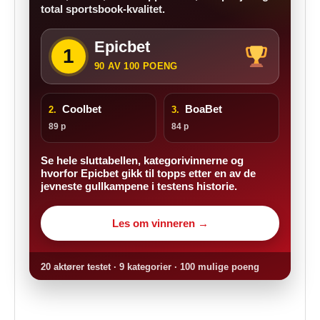
total sportsbook-kvalitet.
Epicbet
1
90 AV 100 POENG
Coolbet
BoaBet
2.
3.
89 p
84 p
Se hele sluttabellen, kategorivinnerne og
hvorfor Epicbet gikk til topps etter en av de
jevneste gullkampene i testens historie.
Les om vinneren →
20 aktører testet · 9 kategorier · 100 mulige poeng