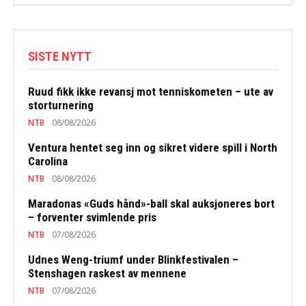
SISTE NYTT
Ruud fikk ikke revansj mot tenniskometen – ute av
storturnering
NTB
08/08/2026
Ventura hentet seg inn og sikret videre spill i North
Carolina
NTB
08/08/2026
Maradonas «Guds hånd»-ball skal auksjoneres bort
– forventer svimlende pris
NTB
07/08/2026
Udnes Weng-triumf under Blinkfestivalen –
Stenshagen raskest av mennene
NTB
07/08/2026