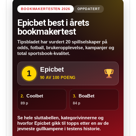
BOOKMAKERTESTEN 2026
OPPDATERT
Epicbet best i årets
bookmakertest
Tipsbladet har vurdert 20 spillselskaper på
odds, fotball, brukeropplevelse, kampanjer og
total sportsbook-kvalitet.
Epicbet
1
90 AV 100 POENG
Coolbet
BoaBet
2.
3.
89 p
84 p
Se hele sluttabellen, kategorivinnerne og
hvorfor Epicbet gikk til topps etter en av de
jevneste gullkampene i testens historie.