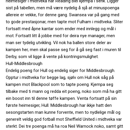
heimesiger i midtveka når Reading blei kjempa i senk. Ligger
sist på tabellen, men må være nydelig å sjå at minuspoenga
allereie er vekke, for denne gang. Swansea var på gang med
to gode prestasjonar, men tapte mot Fulham i midtveka. Sliter
fortsatt med åpne kantar som ender med innlegg og mål i
mot. Fortsatt litt å jobbe med for deira nye manager, men
man ser tydelig utvikling. Vil nok ha ballen store deler av
kampen her, men skal passe seg for å gå seg fast i muren til
Derby, som vil ligge å vente på kontringsmulighet.
Hull-Middlesbrough
Endelig poeng for Hull og endelig siger for Middlesbrough.
Opptur i midtveka for begge lag, sjølv om Hull nok såg på
kampen mot Blackpool som to tapte poeng. Kjempa seg
tilbake med ti mann og redda eit poeng, noko som må ha gitt
ein boost inn til denne tøffe kampen. Venta fortsatt på sin
første heimesiger, Hull. Middlesbrough har ikkje hatt den
sesongstarten man kunne forvente, men to nydlelige mål og
generelt veldig god fotball mot Sheffield United i midtveka var
sterkt. Dei tre poenga må ha roa Neil Warnock noko, samt gitt