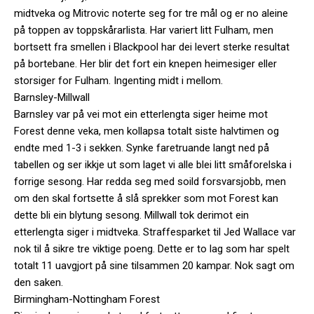
midtveka og Mitrovic noterte seg for tre mål og er no aleine
på toppen av toppskårarlista. Har variert litt Fulham, men
bortsett fra smellen i Blackpool har dei levert sterke resultat
på bortebane. Her blir det fort ein knepen heimesiger eller
storsiger for Fulham. Ingenting midt i mellom.
Barnsley-Millwall
Barnsley var på vei mot ein etterlengta siger heime mot
Forest denne veka, men kollapsa totalt siste halvtimen og
endte med 1-3 i sekken. Synke faretruande langt ned på
tabellen og ser ikkje ut som laget vi alle blei litt småforelska i
forrige sesong. Har redda seg med soild forsvarsjobb, men
om den skal fortsette å slå sprekker som mot Forest kan
dette bli ein blytung sesong. Millwall tok derimot ein
etterlengta siger i midtveka. Straffesparket til Jed Wallace var
nok til å sikre tre viktige poeng. Dette er to lag som har spelt
totalt 11 uavgjort på sine tilsammen 20 kampar. Nok sagt om
den saken.
Birmingham-Nottingham Forest