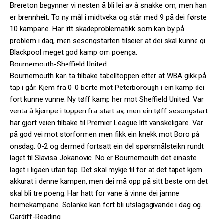
Brereton begynner vi nesten å bli lei av å snakke om, men han
er brennheit. To ny mål i midtveka og står med 9 på dei første
10 kampane. Har litt skadeproblematikk som kan by på
problem i dag, men sesongstarten tilseier at dei skal kunne gi
Blackpool meget god kamp om poenga.
Bournemouth-Sheffield United
Bournemouth kan ta tilbake tabelltoppen etter at WBA gikk på
tap i går. Kjem fra 0-0 borte mot Peterborough i ein kamp dei
fort kunne vunne. Ny tøff kamp her mot Sheffield United. Var
venta å kjempe i toppen fra start av, men ein tøff sesongstart
har gjort veien tilbake til Premier League litt vanskeligare. Var
på god vei mot storformen men fikk ein knekk mot Boro på
onsdag. 0-2 og dermed fortsatt ein del spørsmålsteikn rundt
laget til Slavisa Jokanovic. No er Bournemouth det einaste
laget i ligaen utan tap. Det skal mykje til for at det tapet kjem
akkurat i denne kampen, men dei må opp på sitt beste om det
skal bli tre poeng. Har hatt for vane å vinne dei jamne
heimekampane. Solanke kan fort bli utslagsgivande i dag og.
Cardiff-Reading