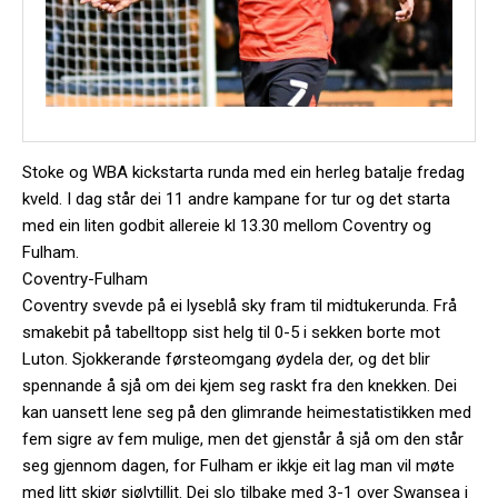
Stoke og WBA kickstarta runda med ein herleg batalje fredag
kveld. I dag står dei 11 andre kampane for tur og det starta
med ein liten godbit allereie kl 13.30 mellom Coventry og
Fulham.
Coventry-Fulham
Coventry svevde på ei lyseblå sky fram til midtukerunda. Frå
smakebit på tabelltopp sist helg til 0-5 i sekken borte mot
Luton. Sjokkerande førsteomgang øydela der, og det blir
spennande å sjå om dei kjem seg raskt fra den knekken. Dei
kan uansett lene seg på den glimrande heimestatistikken med
fem sigre av fem mulige, men det gjenstår å sjå om den står
seg gjennom dagen, for Fulham er ikkje eit lag man vil møte
med litt skjør sjølvtillit. Dei slo tilbake med 3-1 over Swansea i