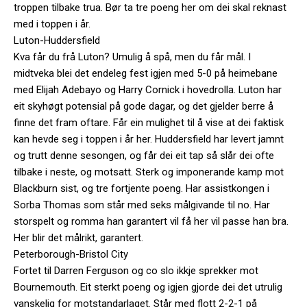
troppen tilbake trua. Bør ta tre poeng her om dei skal reknast
med i toppen i år.
Luton-Huddersfield
Kva får du frå Luton? Umulig å spå, men du får mål. I
midtveka blei det endeleg fest igjen med 5-0 på heimebane
med Elijah Adebayo og Harry Cornick i hovedrolla. Luton har
eit skyhøgt potensial på gode dagar, og det gjelder berre å
finne det fram oftare. Får ein mulighet til å vise at dei faktisk
kan hevde seg i toppen i år her. Huddersfield har levert jamnt
og trutt denne sesongen, og får dei eit tap så slår dei ofte
tilbake i neste, og motsatt. Sterk og imponerande kamp mot
Blackburn sist, og tre fortjente poeng. Har assistkongen i
Sorba Thomas som står med seks målgivande til no. Har
storspelt og romma han garantert vil få her vil passe han bra.
Her blir det målrikt, garantert.
Peterborough-Bristol City
Fortet til Darren Ferguson og co slo ikkje sprekker mot
Bournemouth. Eit sterkt poeng og igjen gjorde dei det utrulig
vanskelig for motstandarlaget. Står med flott 2-2-1 på