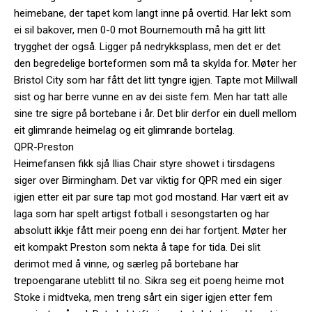
heimebane, der tapet kom langt inne på overtid. Har lekt som
ei sil bakover, men 0-0 mot Bournemouth må ha gitt litt
trygghet der også. Ligger på nedrykksplass, men det er det
den begredelige borteformen som må ta skylda for. Møter her
Bristol City som har fått det litt tyngre igjen. Tapte mot Millwall
sist og har berre vunne en av dei siste fem. Men har tatt alle
sine tre sigre på bortebane i år. Det blir derfor ein duell mellom
eit glimrande heimelag og eit glimrande bortelag.
QPR-Preston
Heimefansen fikk sjå Ilias Chair styre showet i tirsdagens
siger over Birmingham. Det var viktig for QPR med ein siger
igjen etter eit par sure tap mot god mostand. Har vært eit av
laga som har spelt artigst fotball i sesongstarten og har
absolutt ikkje fått meir poeng enn dei har fortjent. Møter her
eit kompakt Preston som nekta å tape for tida. Dei slit
derimot med å vinne, og særleg på bortebane har
trepoengarane uteblitt til no. Sikra seg eit poeng heime mot
Stoke i midtveka, men treng sårt ein siger igjen etter fem