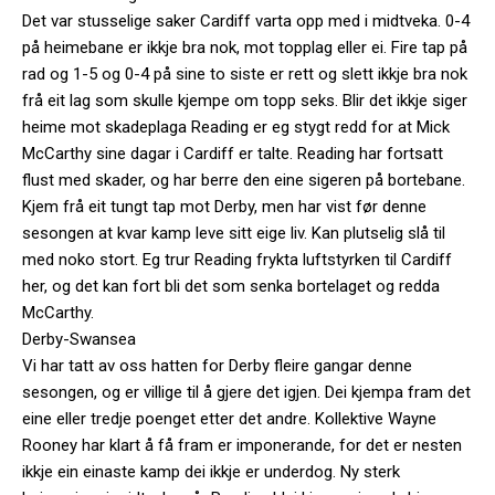
Det var stusselige saker Cardiff varta opp med i midtveka. 0-4
på heimebane er ikkje bra nok, mot topplag eller ei. Fire tap på
rad og 1-5 og 0-4 på sine to siste er rett og slett ikkje bra nok
frå eit lag som skulle kjempe om topp seks. Blir det ikkje siger
heime mot skadeplaga Reading er eg stygt redd for at Mick
McCarthy sine dagar i Cardiff er talte. Reading har fortsatt
flust med skader, og har berre den eine sigeren på bortebane.
Kjem frå eit tungt tap mot Derby, men har vist før denne
sesongen at kvar kamp leve sitt eige liv. Kan plutselig slå til
med noko stort. Eg trur Reading frykta luftstyrken til Cardiff
her, og det kan fort bli det som senka bortelaget og redda
McCarthy.
Derby-Swansea
Vi har tatt av oss hatten for Derby fleire gangar denne
sesongen, og er villige til å gjere det igjen. Dei kjempa fram det
eine eller tredje poenget etter det andre. Kollektive Wayne
Rooney har klart å få fram er imponerande, for det er nesten
ikkje ein einaste kamp dei ikkje er underdog. Ny sterk