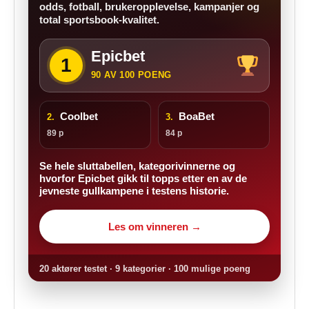
odds, fotball, brukeropplevelse, kampanjer og
total sportsbook-kvalitet.
Epicbet
1
90 AV 100 POENG
Coolbet
BoaBet
2.
3.
89 p
84 p
Se hele sluttabellen, kategorivinnerne og
hvorfor Epicbet gikk til topps etter en av de
jevneste gullkampene i testens historie.
Les om vinneren →
20 aktører testet · 9 kategorier · 100 mulige poeng