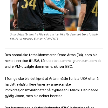
Omar Artan får lønn fra Fifa selv om han ikke får dømme i årets fotball-
VM. Foto: Mosa'ab Elshamy / AP / NTB
Den somaliske fotballdommeren Omar Artan (34), som ble
nektet innreise til USA, får utbetalt samme grunnsum som de
andre VM-utvalgte dommerne, skriver BBC.
I forrige uke ble det kjent at Artan måtte forlate USA etter å
ha blitt avhørt i flere timer av amerikanske
immigrasjonsmyndigheter på flyplassen i Miami. Han hadde
gyldig visum, men ble nektet innreise.
Det internasjonale fotballforbundet (Fifa) bekreftet så at