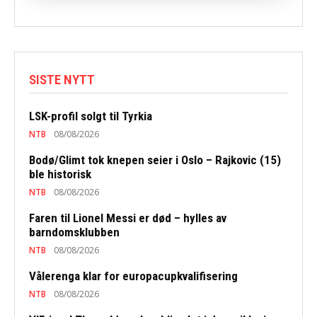
SISTE NYTT
LSK-profil solgt til Tyrkia
NTB
08/08/2026
Bodø/Glimt tok knepen seier i Oslo – Rajkovic (15)
ble historisk
NTB
08/08/2026
Faren til Lionel Messi er død – hylles av
barndomsklubben
NTB
08/08/2026
Vålerenga klar for europacupkvalifisering
NTB
08/08/2026