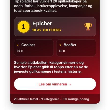
Tipsbladet har vurdert 20 spillselskaper på
odds, fotball, brukeropplevelse, kampanjer og
total sportsbook-kvalitet.
Epicbet
1
90 AV 100 POENG
Coolbet
BoaBet
2.
3.
89 p
84 p
Se hele sluttabellen, kategorivinnerne og
hvorfor Epicbet gikk til topps etter en av de
jevneste gullkampene i testens historie.
Les om vinneren →
20 aktører testet · 9 kategorier · 100 mulige poeng