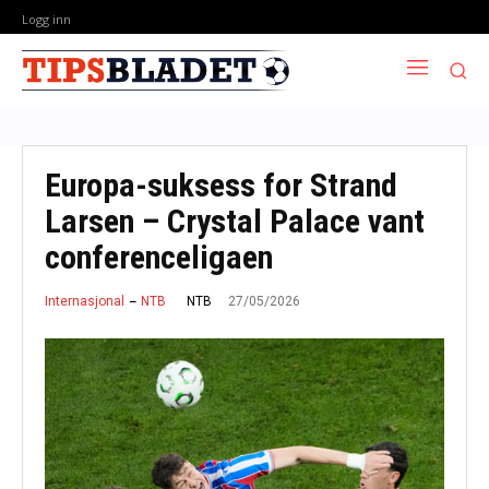
Logg inn
Europa-suksess for Strand
Larsen – Crystal Palace vant
conferenceligaen
27/05/2026
NTB
Internasjonal
NTB