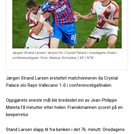
Jørgen Strand Larsen i aksjon for Crystal Palace i onsdagens finale i
conferenceligaen. Foto: Markus Schreiber / AP / NTB
Jørgen Strand Larsen erstattet matchvinneren da Crystal
Palace slo Rayo Vallecano 1-0 i conferenceligafinalen.
Oppgjørets eneste mål ble bredsidet inn av Jean-Philippe
Mateta få minutter etter hvilen. Franskmannen scoret på en
keeperretur.
Stand Larsen slapp til fra benken i det 76. minutt. Onsdagens