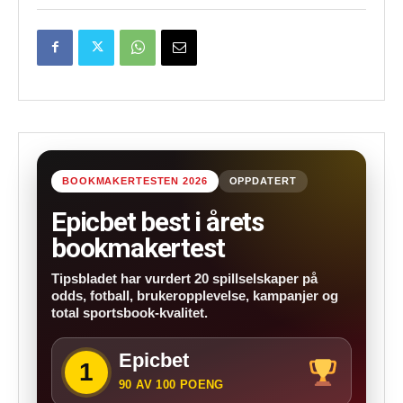
BOOKMAKERTESTEN 2026
OPPDATERT
Epicbet best i årets
bookmakertest
Tipsbladet har vurdert 20 spillselskaper på
odds, fotball, brukeropplevelse, kampanjer og
total sportsbook-kvalitet.
Epicbet
1
90 AV 100 POENG