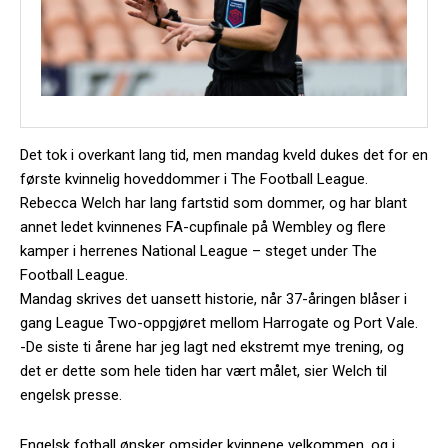
Det tok i overkant lang tid, men mandag kveld dukes det for en
første kvinnelig hoveddommer i The Football League.
Rebecca Welch har lang fartstid som dommer, og har blant
annet ledet kvinnenes FA-cupfinale på Wembley og flere
kamper i herrenes National League – steget under The
Football League.
Mandag skrives det uansett historie, når 37-åringen blåser i
gang League Two-oppgjøret mellom Harrogate og Port Vale.
-De siste ti årene har jeg lagt ned ekstremt mye trening, og
det er dette som hele tiden har vært målet, sier Welch til
engelsk presse.
Engelsk fotball ønsker omsider kvinnene velkommen, og i