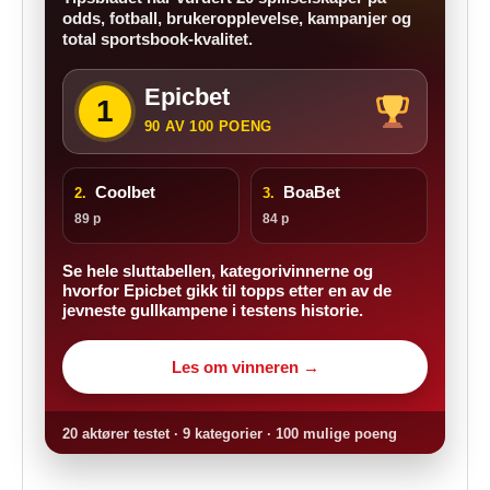
odds, fotball, brukeropplevelse, kampanjer og
total sportsbook-kvalitet.
Epicbet
1
90 AV 100 POENG
Coolbet
BoaBet
2.
3.
89 p
84 p
Se hele sluttabellen, kategorivinnerne og
hvorfor Epicbet gikk til topps etter en av de
jevneste gullkampene i testens historie.
Les om vinneren →
20 aktører testet · 9 kategorier · 100 mulige poeng