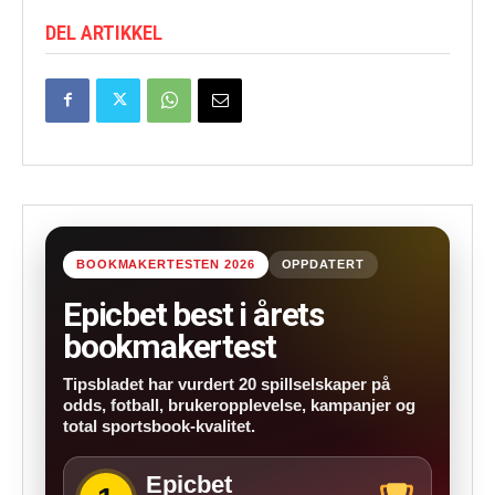
DEL ARTIKKEL
BOOKMAKERTESTEN 2026
OPPDATERT
Epicbet best i årets
bookmakertest
Tipsbladet har vurdert 20 spillselskaper på
odds, fotball, brukeropplevelse, kampanjer og
total sportsbook-kvalitet.
Epicbet