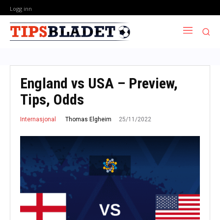
Logg inn
England vs USA – Preview,
Tips, Odds
25/11/2022
Thomas Elgheim
Internasjonal