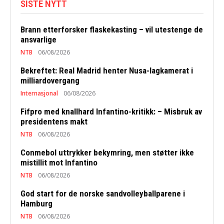
SISTE NYTT
Brann etterforsker flaskekasting – vil utestenge de
ansvarlige
NTB
06/08/2026
Bekreftet: Real Madrid henter Nusa-lagkamerat i
milliardovergang
Internasjonal
06/08/2026
Fifpro med knallhard Infantino-kritikk: – Misbruk av
presidentens makt
NTB
06/08/2026
Conmebol uttrykker bekymring, men støtter ikke
mistillit mot Infantino
NTB
06/08/2026
God start for de norske sandvolleyballparene i
Hamburg
NTB
06/08/2026