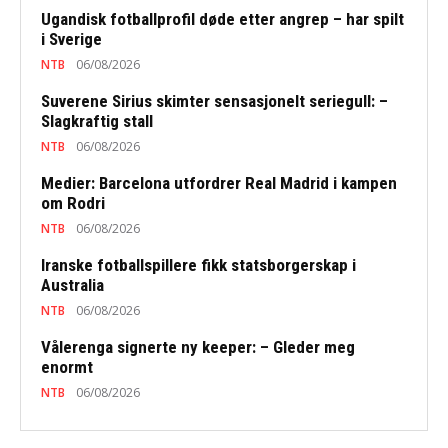
Ugandisk fotballprofil døde etter angrep – har spilt
i Sverige
NTB
06/08/2026
Suverene Sirius skimter sensasjonelt seriegull: –
Slagkraftig stall
NTB
06/08/2026
Medier: Barcelona utfordrer Real Madrid i kampen
om Rodri
NTB
06/08/2026
Iranske fotballspillere fikk statsborgerskap i
Australia
NTB
06/08/2026
Vålerenga signerte ny keeper: – Gleder meg
enormt
NTB
06/08/2026