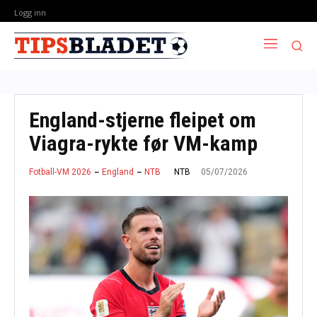
Logg inn
England-stjerne fleipet om
Viagra-rykte før VM-kamp
05/07/2026
NTB
Fotball-VM 2026
England
NTB