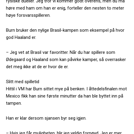
fysiske dueller. Jeg tror vi kommer godt overens, men du må
høre med ham om han er enig, forteller den nesten to meter
høye forsvarsspilleren.
Burn bruker den nylige Brasil-kampen som eksempel på hvor
god Haaland er.
– Jeg vet at Brasil var favoritter. Når du har spillere som
Ødegaard og Haaland som kan påvirke kamper, så overrasker
det meg ikke at de er hvor de er.
Slitt med spilletid
Hittil i VM har Burn sittet mye på benken. I åttedelsfinalen mot
Mexico fikk han sine første minutter da han ble byttet inn på
tampen.
Han er klar dersom sjansen byr seg igjen.
– Hvis jeg får muligheten, blir jeg veldig fornøyd. Jeg er mer