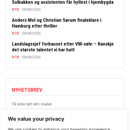
Solbakken og assistenten får hyllest i hjembygda
NTB
09/08/2026
Anders Mol og Christian Sørum finaleklare i
Hamburg etter thriller
NTB
09/08/2026
Landslagssjef forbauset etter VM-sølv: – Kanskje
det største talentet vi har hatt
NTB
09/08/2026
NYHETSBREV
Få siste nytt rett i mailen
BLI MED
We value your privacy
We use cookies to enhance your browsing experience,