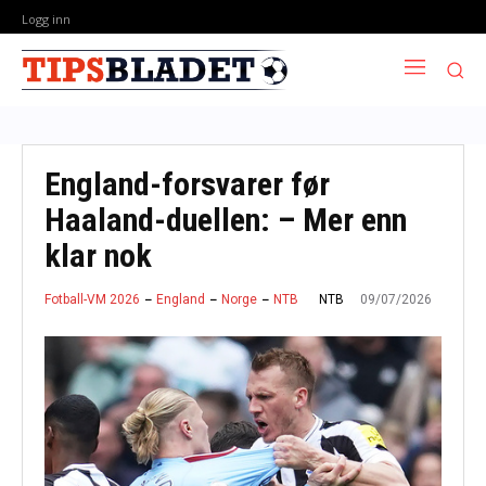
Logg inn
England-forsvarer før
Haaland-duellen: – Mer enn
klar nok
09/07/2026
NTB
Fotball-VM 2026
England
Norge
NTB