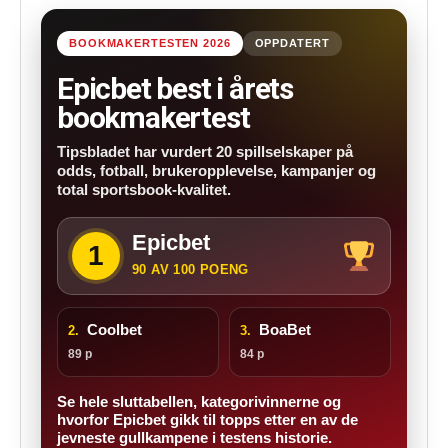
BOOKMAKERTESTEN 2026
OPPDATERT
Epicbet best i årets
bookmakertest
Tipsbladet har vurdert 20 spillselskaper på
odds, fotball, brukeropplevelse, kampanjer og
total sportsbook-kvalitet.
Epicbet
1
90 AV 100 POENG
Coolbet
BoaBet
2.
3.
89 p
84 p
Se hele sluttabellen, kategorivinnerne og
hvorfor Epicbet gikk til topps etter en av de
jevneste gullkampene i testens historie.