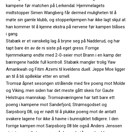
kampene før matchen på Lerkendal. Hjemmelagets
midtstopper Simen Wangberg får dermed muligheten til å
møte sin gamle klubb, og stopperkjempen har ikke lagt skjul at
han kommer til å kjenne ekstra på nervene før kampen blåses
i gang.
Stabæk er et vanskelig lag å bryne seg på Nadderud, og har
tapt bare én av de ni siste på eget gress. Forrige
hjemmekamp endte med 2-0-seier mot Brann i en kamp der
bæringene hadde full kontroll. Stabæk mangler trolig Yaw
Amankwah og Fitim Azemi til kveldens duell. Jeppe Moe ligger
an til å bli spilleklar etter en smell.
Tromsø åpnet sesongen strålende med fire poeng mot Molde
og Viking, men siden har det meste gått skeis for Gaute
Helstrups mannskap. Tromsøværingene har tatt bare ett
poeng i kampene mot Sandefjord, Strømsgodset og
Sarpsborg 08, og er nødt til å plukke poeng mot de antatt
svakere lagene for ikke å havne i bunnsjiktet tidligere. I den
forrige kampen mot Sarpsborg 08 ble også Anders Jenssen