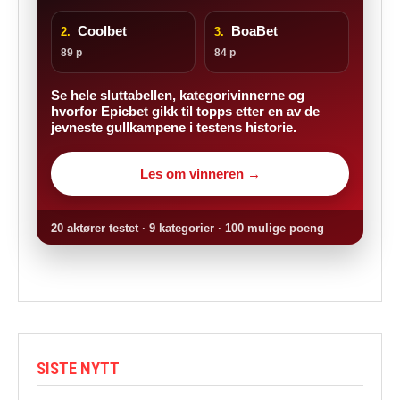
Coolbet
BoaBet
2.
3.
89 p
84 p
Se hele sluttabellen, kategorivinnerne og
hvorfor Epicbet gikk til topps etter en av de
jevneste gullkampene i testens historie.
Les om vinneren →
20 aktører testet · 9 kategorier · 100 mulige poeng
SISTE NYTT