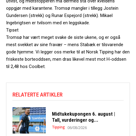
utvist, og midtstopperen må dermed stå over kveldens
oppgjør med karantene. Tromsø mangler i tillegg Jostein
Gundersen (strekk) og Runar Espejord (strekk). Mikael
Ingebrigtsen er tvilsom med en leggskade.
Tipset
Tromsø har vært meget svake de siste ukene, og er også
mest svekket av sine fravær – mens Stabæk er tilsvarende
gode hjemme. Vi legger oss merke til at Norsk Tipping har den
friskeste borteoddsen, men dras likevel mest mot H-oddsen
til 2,48 hos Coolbet.
RELATERTE ARTIKLER
Midtukekupongen 6. august |
Tall, vurderinger og...
Tipping
06/08/2026