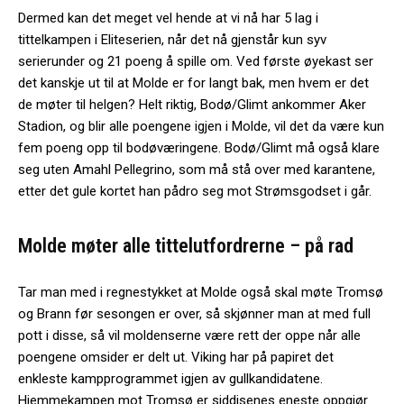
Dermed kan det meget vel hende at vi nå har 5 lag i
tittelkampen i Eliteserien, når det nå gjenstår kun syv
serierunder og 21 poeng å spille om. Ved første øyekast ser
det kanskje ut til at Molde er for langt bak, men hvem er det
de møter til helgen? Helt riktig, Bodø/Glimt ankommer Aker
Stadion, og blir alle poengene igjen i Molde, vil det da være kun
fem poeng opp til bodøværingene. Bodø/Glimt må også klare
seg uten Amahl Pellegrino, som må stå over med karantene,
etter det gule kortet han pådro seg mot Strømsgodset i går.
Molde møter alle tittelutfordrerne – på rad
Tar man med i regnestykket at Molde også skal møte Tromsø
og Brann før sesongen er over, så skjønner man at med full
pott i disse, så vil moldenserne være rett der oppe når alle
poengene omsider er delt ut. Viking har på papiret det
enkleste kampprogrammet igjen av gullkandidatene.
Hjemmekampen mot Tromsø er siddisenes eneste oppgjør