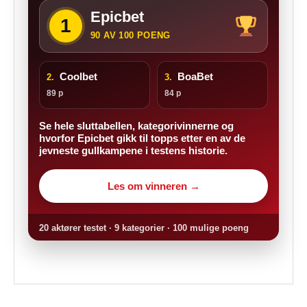
Epicbet
1
90 AV 100 POENG
Coolbet
BoaBet
2.
3.
89 p
84 p
Se hele sluttabellen, kategorivinnerne og
hvorfor Epicbet gikk til topps etter en av de
jevneste gullkampene i testens historie.
Les om vinneren →
20 aktører testet · 9 kategorier · 100 mulige poeng