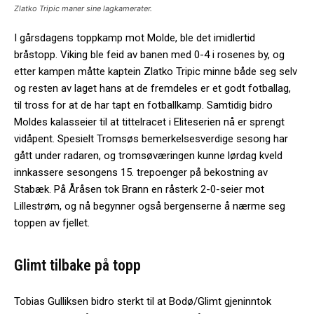
Zlatko Tripic maner sine lagkamerater.
I gårsdagens toppkamp mot Molde, ble det imidlertid
bråstopp. Viking ble feid av banen med 0-4 i rosenes by, og
etter kampen måtte kaptein Zlatko Tripic minne både seg selv
og resten av laget hans at de fremdeles er et godt fotballag,
til tross for at de har tapt en fotballkamp. Samtidig bidro
Moldes kalasseier til at tittelracet i Eliteserien nå er sprengt
vidåpent. Spesielt Tromsøs bemerkelsesverdige sesong har
gått under radaren, og tromsøværingen kunne lørdag kveld
innkassere sesongens 15. trepoenger på bekostning av
Stabæk. På Åråsen tok Brann en råsterk 2-0-seier mot
Lillestrøm, og nå begynner også bergenserne å nærme seg
toppen av fjellet.
Glimt tilbake på topp
Tobias Gulliksen bidro sterkt til at Bodø/Glimt gjeninntok