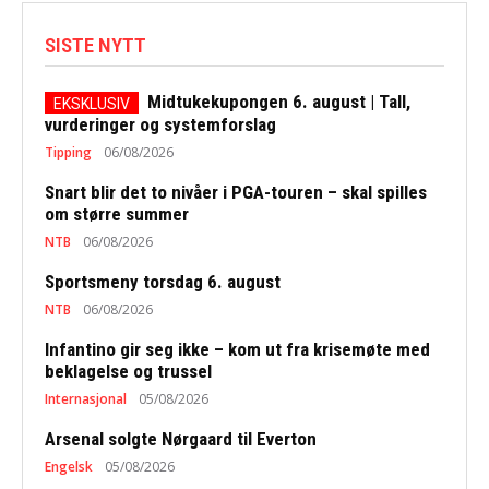
SISTE NYTT
Midtukekupongen 6. august | Tall,
vurderinger og systemforslag
Tipping
06/08/2026
Snart blir det to nivåer i PGA-touren – skal spilles
om større summer
NTB
06/08/2026
Sportsmeny torsdag 6. august
NTB
06/08/2026
Infantino gir seg ikke – kom ut fra krisemøte med
beklagelse og trussel
Internasjonal
05/08/2026
Arsenal solgte Nørgaard til Everton
Engelsk
05/08/2026