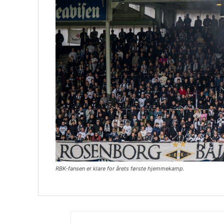
RBK-fansen er klare for årets første hjemmekamp.