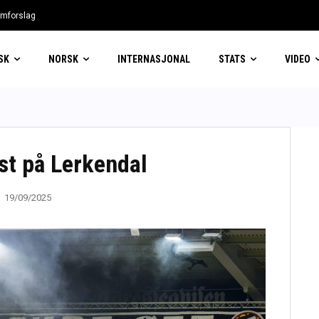
emforslag
SK
NORSK
INTERNASJONAL
STATS
VIDEO
est på Lerkendal
19/09/2025