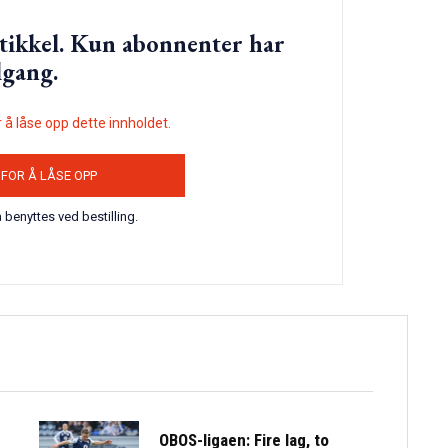
rtikkel. Kun abonnenter har
lgang.
 å låse opp dette innholdet.
FOR Å LÅSE OPP
 benyttes ved bestilling.
OBOS-ligaen: Fire lag, to