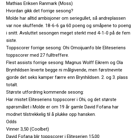
Mathias Eriksen Ranmark (Moss)
Hvordan gikk det forrige sesong?
Molde har alltid ambisjoner om seriegullet, så andreplassen
var noe skuffende. 18-6-6 ga 60 poeng og småpene to poeng
i snitt. Avsluttet sesongen meget sterkt med 4-1-0 på de fem
siste.
Toppscorer forrige sesong: Ohi Omoijuanfo ble Eliteseriens
toppscorer med 27 fulltreffere.
Flest assists forrige sesong: Magnus Wolff Eikrem og Ola
Brynhildsen leverte begge ni målgivende, men førstnevnte
gjorde det seks kamper færre enn Brynhildsen. 2. og 3. plass
totalt.
Største utfordring kommende sesong:
Har mistet Eliteseriens toppscorer i Ohi, og det største
spørsmålet i Molde er om 19 år gamle David Fofana har
modnet tilstrekkelig til å plukke opp hansken.
Odds
Vinner 3,50 (Coolbet)
David Fofana blir toppscorer i Eliteserien 15,00