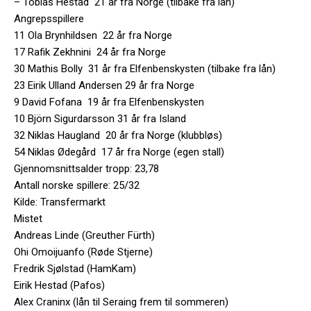
– Tobias Hestad 21 år fra Norge (tilbake fra lån)
Angrepsspillere
11 Ola Brynhildsen 22 år fra Norge
17 Rafik Zekhnini 24 år fra Norge
30 Mathis Bolly 31 år fra Elfenbenskysten (tilbake fra lån)
23 Eirik Ulland Andersen 29 år fra Norge
9 David Fofana 19 år fra Elfenbenskysten
10 Björn Sigurdarsson 31 år fra Island
32 Niklas Haugland 20 år fra Norge (klubbløs)
54 Niklas Ødegård 17 år fra Norge (egen stall)
Gjennomsnittsalder tropp: 23,78
Antall norske spillere: 25/32
Kilde: Transfermarkt
Mistet
Andreas Linde (Greuther Fürth)
Ohi Omoijuanfo (Røde Stjerne)
Fredrik Sjølstad (HamKam)
Eirik Hestad (Pafos)
Alex Craninx (lån til Seraing frem til sommeren)