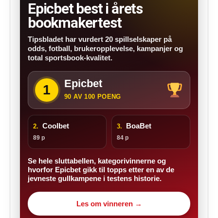
Epicbet best i årets
bookmakertest
Tipsbladet har vurdert 20 spillselskaper på
odds, fotball, brukeropplevelse, kampanjer og
total sportsbook-kvalitet.
Epicbet
1
90 AV 100 POENG
Coolbet
BoaBet
2.
3.
89 p
84 p
Se hele sluttabellen, kategorivinnerne og
hvorfor Epicbet gikk til topps etter en av de
jevneste gullkampene i testens historie.
Les om vinneren →