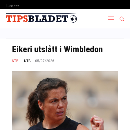
Logg inn
Eikeri utslått i Wimbledon
05/07/2026
NTB
NTB