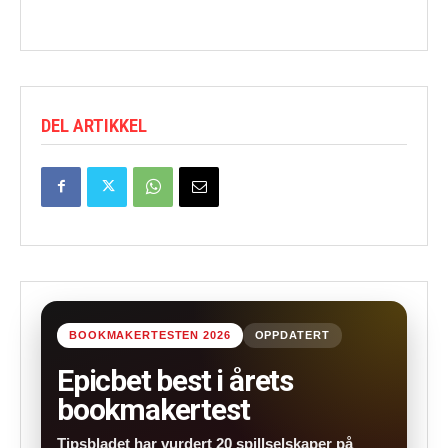
DEL ARTIKKEL
BOOKMAKERTESTEN 2026
OPPDATERT
Epicbet best i årets
bookmakertest
Tipsbladet har vurdert 20 spillselskaper på