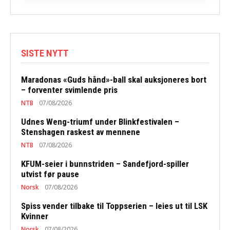
SISTE NYTT
Maradonas «Guds hånd»-ball skal auksjoneres bort
– forventer svimlende pris
NTB
07/08/2026
Udnes Weng-triumf under Blinkfestivalen –
Stenshagen raskest av mennene
NTB
07/08/2026
KFUM-seier i bunnstriden – Sandefjord-spiller
utvist før pause
Norsk
07/08/2026
Spiss vender tilbake til Toppserien – leies ut til LSK
Kvinner
Norsk
07/08/2026