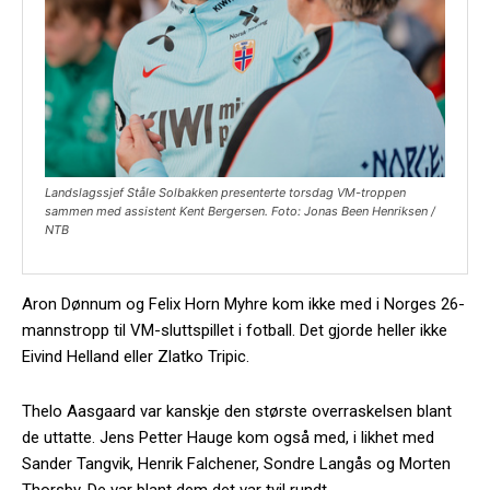
Landslagssjef Ståle Solbakken presenterte torsdag VM-troppen
sammen med assistent Kent Bergersen. Foto: Jonas Been Henriksen /
NTB
Aron Dønnum og Felix Horn Myhre kom ikke med i Norges 26-
mannstropp til VM-sluttspillet i fotball. Det gjorde heller ikke
Eivind Helland eller Zlatko Tripic.
Thelo Aasgaard var kanskje den største overraskelsen blant
de uttatte. Jens Petter Hauge kom også med, i likhet med
Sander Tangvik, Henrik Falchener, Sondre Langås og Morten
Thorsby. De var blant dem det var tvil rundt.