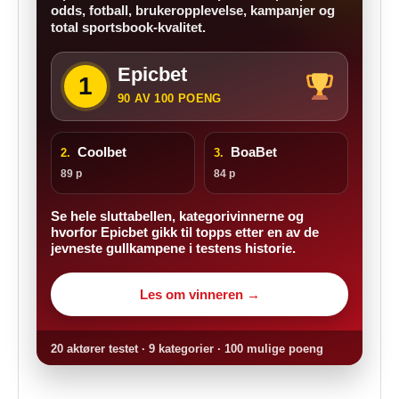
odds, fotball, brukeropplevelse, kampanjer og
total sportsbook-kvalitet.
Epicbet
1
90 AV 100 POENG
Coolbet
BoaBet
2.
3.
89 p
84 p
Se hele sluttabellen, kategorivinnerne og
hvorfor Epicbet gikk til topps etter en av de
jevneste gullkampene i testens historie.
Les om vinneren →
20 aktører testet · 9 kategorier · 100 mulige poeng