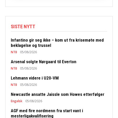
SISTE NYTT
Infantino gir seg ikke – kom ut fra krisemøte med
beklagelse og trussel
NTB
05/08/2026
Arsenal solgte Nørgaard til Everton
NTB
05/08/2026
Lehmann videre i U20-VM
NTB
05/08/2026
Newcastle ansatte Jaissle som Howes etterfølger
Engelsk
05/08/2026
AGF med fire nordmenn fra start vant i
mesterligakvalifisering