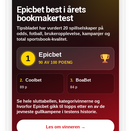
Epicbet best i årets
bookmakertest
Tipsbladet har vurdert 20 spillselskaper på
odds, fotball, brukeropplevelse, kampanjer og
total sportsbook-kvalitet.
Epicbet
1
90 AV 100 POENG
Coolbet
BoaBet
2.
3.
89 p
84 p
Se hele sluttabellen, kategorivinnerne og
hvorfor Epicbet gikk til topps etter en av de
jevneste gullkampene i testens historie.
Les om vinneren →