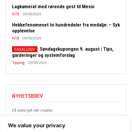
Lagkamerat med rørende gest til Messi
NTB
09/08/2026
Hekkefenomenet to hundredeler fra medalje: – Syk
opplevelse
NTB
09/08/2026
Søndagskupongen 9. august | Tips,
garderinger og systemforslag
Tipping
09/08/2026
NYHETSBREV
Få siste nytt rett i mailen
BLI MED
We value your privacy