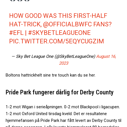
HOW GOOD WAS THIS FIRST-HALF
HAT-TRICK,
@OFFICIALBWFC
FANS?
#EFL
|
#SKYBETLEAGUEONE
PIC.TWITTER.COM/5EQYCUGZIM
— Sky Bet League One (@SkyBetLeagueOne)
August 16,
2023
Boltons hattrickhelt sine tre touch kan du se her.
Pride Park fungerer dårlig for Derby County
1-2 mot Wigan i serieåpningen. 0-2 mot Blackpool i ligacupen.
1-2 mot Oxford United tirsdag kveld. Det er resultatene
hjemmefansen på Pride Park har fått levert av Derby County til