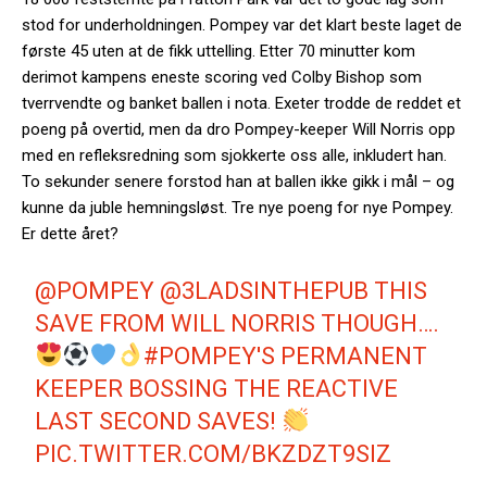
stod for underholdningen. Pompey var det klart beste laget de
første 45 uten at de fikk uttelling. Etter 70 minutter kom
derimot kampens eneste scoring ved Colby Bishop som
tverrvendte og banket ballen i nota. Exeter trodde de reddet et
poeng på overtid, men da dro Pompey-keeper Will Norris opp
med en refleksredning som sjokkerte oss alle, inkludert han.
To sekunder senere forstod han at ballen ikke gikk i mål – og
kunne da juble hemningsløst. Tre nye poeng for nye Pompey.
Er dette året?
@POMPEY
@3LADSINTHEPUB
THIS
SAVE FROM WILL NORRIS THOUGH….
#POMPEY
'S PERMANENT
KEEPER BOSSING THE REACTIVE
LAST SECOND SAVES!
PIC.TWITTER.COM/BKZDZT9SIZ