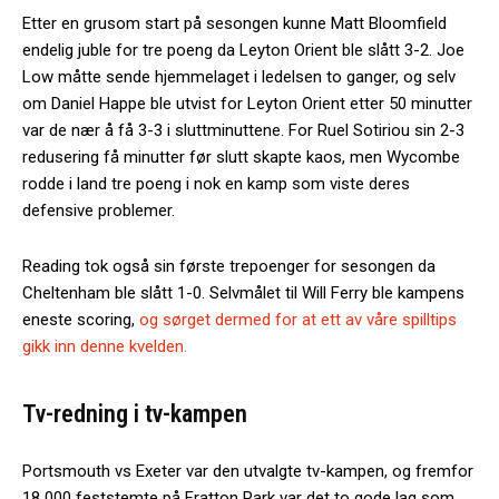
Etter en grusom start på sesongen kunne Matt Bloomfield
endelig juble for tre poeng da Leyton Orient ble slått 3-2. Joe
Low måtte sende hjemmelaget i ledelsen to ganger, og selv
om Daniel Happe ble utvist for Leyton Orient etter 50 minutter
var de nær å få 3-3 i sluttminuttene. For Ruel Sotiriou sin 2-3
redusering få minutter før slutt skapte kaos, men Wycombe
rodde i land tre poeng i nok en kamp som viste deres
defensive problemer.
Reading tok også sin første trepoenger for sesongen da
Cheltenham ble slått 1-0. Selvmålet til Will Ferry ble kampens
eneste scoring,
og sørget dermed for at ett av våre spilltips
gikk inn denne kvelden.
Tv-redning i tv-kampen
Portsmouth vs Exeter var den utvalgte tv-kampen, og fremfor
18 000 feststemte på Fratton Park var det to gode lag som