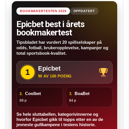
BOOKMAKERTESTEN 2026
OPPDATERT
Epicbet best i årets
bookmakertest
Tipsbladet har vurdert 20 spillselskaper på
odds, fotball, brukeropplevelse, kampanjer og
total sportsbook-kvalitet.
Epicbet
1
90 AV 100 POENG
Coolbet
BoaBet
2.
3.
89 p
84 p
Se hele sluttabellen, kategorivinnerne og
hvorfor Epicbet gikk til topps etter en av de
jevneste gullkampene i testens historie.