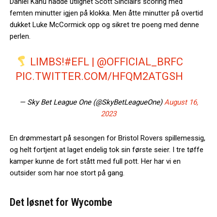
Daniel Kanu hadde utlignet Scott Sinclairs scoring med
femten minutter igjen på klokka. Men åtte minutter på overtid
dukket Luke McCormick opp og sikret tre poeng med denne
perlen.
LIMBS!
#EFL
|
@OFFICIAL_BRFC
PIC.TWITTER.COM/HFQM2ATGSH
— Sky Bet League One (@SkyBetLeagueOne)
August 16,
2023
En drømmestart på sesongen for Bristol Rovers spillemessig,
og helt fortjent at laget endelig tok sin første seier. I tre tøffe
kamper kunne de fort stått med full pott. Her har vi en
outsider som har noe stort på gang.
Det løsnet for Wycombe