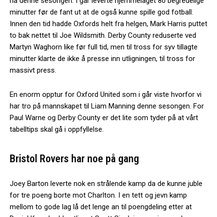
nå denne sesongen. I går leverte hjemmelaget 80 begredelige
minutter før de fant ut at de også kunne spille god fotball.
Innen den tid hadde Oxfords helt fra helgen, Mark Harris puttet
to bak nettet til Joe Wildsmith. Derby County reduserte ved
Martyn Waghorn like før full tid, men til tross for syv tillagte
minutter klarte de ikke å presse inn utligningen, til tross for
massivt press.
En enorm opptur for Oxford United som i går viste hvorfor vi
har tro på mannskapet til Liam Manning denne sesongen. For
Paul Warne og Derby County er det lite som tyder på at vårt
tabelltips skal gå i oppfyllelse.
Bristol Rovers har noe på gang
Joey Barton leverte nok en strålende kamp da de kunne juble
for tre poeng borte mot Charlton. I en tett og jevn kamp
mellom to gode lag lå det lenge an til poengdeling etter at