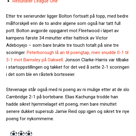
Resultater League One
Etter tre serierunder ligger Bolton fortsatt på topp, med bedre
målforskjell enn de to andre algene som også har tatt full
pott. Bolton avgjorde oppgjøret mot Fleetwood i løpet av
kampens første 34 minutter etter hattrick av Victor
Adeboyejo – som bare brukte tre touch totalt på sine tre
scoringer.
Peterborough lå an til poengtap, men snudde 0-1 til
3-1 mot Barnsley på Oakwell
. Jonson Clarke-Harris var tilbake
i startoppstillingen og takket for det ved å sette 2-1 scoringen
i det som ble en råsterk borteseier.
Stevenage står også med ni poeng av ni mulige etter at de slo
Cambridge 2-1 på bortebane. Elias Kachunga trodde han
hadde sikret hjemmelaget ett poeng, men bare minuttet
senere dukket supersub Jamie Reid opp igjen og sikret tre nye
poeng for nykommerne.