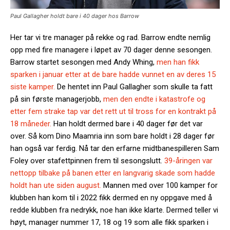
Paul Gallagher holdt bare i 40 dager hos Barrow
Her tar vi tre manager på rekke og rad. Barrow endte nemlig
opp med fire managere i løpet av 70 dager denne sesongen.
Barrow startet sesongen med Andy Whing,
men han fikk
sparken i januar etter at de bare hadde vunnet en av deres 15
siste kamper.
De hentet inn Paul Gallagher som skulle ta fatt
på sin første managerjobb,
men den endte i katastrofe og
etter fem strake tap var det rett ut til tross for en kontrakt på
18 måneder.
Han holdt dermed bare i 40 dager før det var
over. Så kom Dino Maamria inn som bare holdt i 28 dager før
han også var ferdig. Nå tar den erfarne midtbanespilleren Sam
Foley over stafettpinnen frem til sesongslutt.
39-åringen var
nettopp tilbake på banen etter en langvarig skade som hadde
holdt han ute siden august.
Mannen med over 100 kamper for
klubben han kom til i 2022 fikk dermed en ny oppgave med å
redde klubben fra nedrykk, noe han ikke klarte. Dermed teller vi
høyt, manager nummer 17, 18 og 19 som alle fikk sparken i