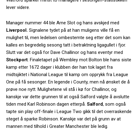
Watford sparker minst to managere i sesongen-statistikken
lever videre.
Manager nummer 44 ble Arne Slot og hans avskjed med
Liverpool.
Signalene tydet på at han muligens ville få en
mulighet til, men ledelsen ombestemte seg etter det som kan
kalles en begredelig sesong tatt i betraktning ligagullet i fjor.
Slutt var det også for Dave Challinor og hans eventyr med
Stockport
. Finaletapet på Wembley mot Bolton ble hans siste
kamp etter 1672 dager i klubben der han tok laget fra
midtsjiktet i National League til kamp om opprykk fra League
One på få sesonger. En legende i County, men nå ønsket de å
prøve noe nytt. Mulighetene vil stå i kø for Challinor, og
kanskje var dette grunnen til at også Salford valgte å avslutte
tiden med Karl Robinson dagen etterpå.
Salford
, som også
tapte sin play off-finale i League Two gikk til det overraskende
steget å sparke Robinson. Kanskje var det på grunn av at
mannen med tilhold i Greater Manchester ble ledig.