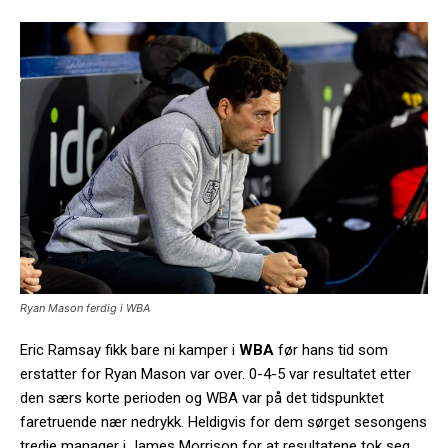
Ryan Mason ferdig i WBA
Eric Ramsay fikk bare ni kamper i
WBA
før hans tid som
erstatter for Ryan Mason var over. 0-4-5 var resultatet etter
den særs korte perioden og WBA var på det tidspunktet
faretruende nær nedrykk. Heldigvis for dem sørget sesongens
tredje manager i James Morrison for at resultatene tok seg