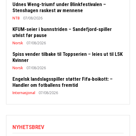
Udnes Weng-triumf under Blinkfestivalen –
Stenshagen raskest av mennene
NTB
07/08/2026
KFUM-seier i bunnstriden – Sandefjord-spiller
utvist før pause
Norsk
07/08/2026
Spiss vender tilbake til Toppserien – leies ut til LSK
Kvinner
Norsk
07/08/2026
Engelsk landslagsspiller støtter Fifa-boikott: –
Handler om fotballens fremtid
Internasjonal
07/08/2026
NYHETSBREV