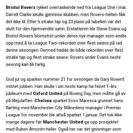
Bristol Rovers
rykket overraskende ned fra League One i mai.
Darrell Clarke skulle gjenreise klubben, men Rovers-helten fikk
det ikke til. Etter ti strake tap og 23.plass på tabellen var det
slutt for den hjemvendte sønn. Erstatteren ble Steve Evans og
Bristol Rovers blomstret under deres nye manager som endte
opp med å ta League Two-rekorden over flest seiere på rad
denne sesongen. Dermed hadde de både rekorden over flest
strake tap og flest strake seiere. Rovers under Evans neste
sesong kan bli farlig.
God jul og sparken nummer 21 for sesongen da Gary Rowett
mistet jobben. Han skulle i sin neste kamp ha feiret 1-års
jubileum med
Oxford United
på Boxing Day, men måtte gå av
på lillejulaften.
Chelsea
sparket Enzo Maresca grunnet hans
flørting med Manchester City. Månedens manager i Premier
League for november ble altså sparket 1.januar. Det tok ikke
mange dagene før
Manchester United
ga opp prosjektet
med Ruben Amorim heller. Også her var det gnisninger som