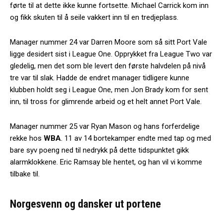
førte til at dette ikke kunne fortsette. Michael Carrick kom inn
og fikk skuten til å seile vakkert inn til en tredjeplass.
Manager nummer 24 var Darren Moore som så sitt Port Vale
ligge desidert sist i League One. Opprykket fra League Two var
gledelig, men det som ble levert den første halvdelen på nivå
tre var til slak. Hadde de endret manager tidligere kunne
klubben holdt seg i League One, men Jon Brady kom for sent
inn, til tross for glimrende arbeid og et helt annet Port Vale.
Manager nummer 25 var Ryan Mason og hans forferdelige
rekke hos
WBA
. 11 av 14 bortekamper endte med tap og med
bare syv poeng ned til nedrykk på dette tidspunktet gikk
alarmklokkene. Eric Ramsay ble hentet, og han vil vi komme
tilbake til.
Norgesvenn og dansker ut portene