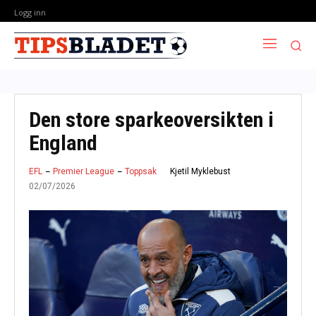
Logg inn
Den store sparkeoversikten i
England
Kjetil Myklebust
EFL
Premier League
Toppsak
02/07/2026