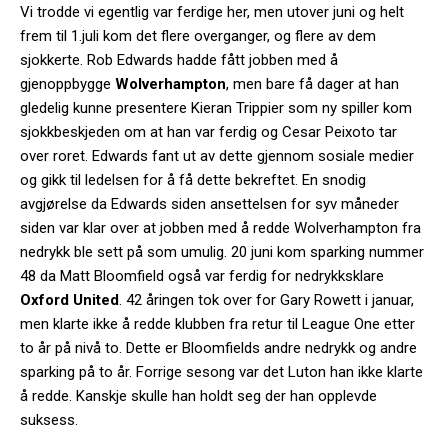
Vi trodde vi egentlig var ferdige her, men utover juni og helt
frem til 1.juli kom det flere overganger, og flere av dem
sjokkerte. Rob Edwards hadde fått jobben med å
gjenoppbygge
Wolverhampton
, men bare få dager at han
gledelig kunne presentere Kieran Trippier som ny spiller kom
sjokkbeskjeden om at han var ferdig og Cesar Peixoto tar
over roret. Edwards fant ut av dette gjennom sosiale medier
og gikk til ledelsen for å få dette bekreftet. En snodig
avgjørelse da Edwards siden ansettelsen for syv måneder
siden var klar over at jobben med å redde Wolverhampton fra
nedrykk ble sett på som umulig. 20 juni kom sparking nummer
48 da Matt Bloomfield også var ferdig for nedrykksklare
Oxford United
. 42 åringen tok over for Gary Rowett i januar,
men klarte ikke å redde klubben fra retur til League One etter
to år på nivå to. Dette er Bloomfields andre nedrykk og andre
sparking på to år. Forrige sesong var det Luton han ikke klarte
å redde. Kanskje skulle han holdt seg der han opplevde
suksess.