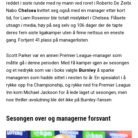
reddet i siste runde med ny mann ved roret i Roberto De Zerbi.
Nabo
Chelsea
kvittet seg også med en manager etter kort
tid, for Liam Rosenior ble totalt mislykket i Chelsea. Flåsete
utsagn i media, høy på seg selv og 106 dager der de tapte
deres fem siste ligakamper uten å finne nettsus en eneste
gang. Fortjent 41.plass på managerlisten.
Scott Parker var en annen Premier League-manager som
måtte gå i denne perioden. Med få kamper igjen av sesongen
og et nedrykk som var i boks valgte
Burnley
å sparke
manageren som hadde sittet i nesten to år. En spesialist i å
rykke opp fra Championship, og rykke ned fra Premier League.
Inn kom Michael Jackson for å lede laget ut sesongen, men
noe thriller-avslutning ble det ikke på Burnley-fansen.
Sesongen over og managerne forsvant