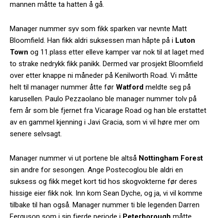
mannen måtte ta hatten å gå.
Manager nummer syv som fikk sparken var nevnte Matt
Bloomfield. Han fikk aldri suksessen man håpte på i
Luton
Town
og 11.plass etter elleve kamper var nok til at laget med
to strake nedrykk fikk panikk. Dermed var prosjekt Bloomfield
over etter knappe ni måneder på Kenilworth Road. Vi måtte
helt til manager nummer åtte før
Watford
meldte seg på
karusellen. Paulo Pezzaolano ble manager nummer tolv på
fem år som ble fjernet fra Vicarage Road og han ble erstattet
av en gammel kjenning i Javi Gracia, som vi vil høre mer om
senere selvsagt.
Manager nummer vi ut portene ble altså
Nottingham Forest
sin andre for sesongen. Ange Postecoglou ble aldri en
suksess og fikk meget kort tid hos skogvokterne før deres
hissige eier fikk nok. Inn kom Sean Dyche, og ja, vi vil komme
tilbake til han også. Manager nummer ti ble legenden Darren
Ferguson som i sin fjerde periode i
Peterborough
måtte