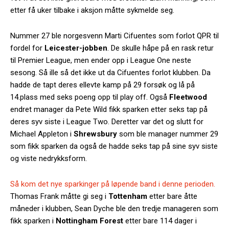
etter få uker tilbake i aksjon måtte sykmelde seg.
Nummer 27 ble norgesvenn Marti Cifuentes som forlot QPR til
fordel for
Leicester-jobben
. De skulle håpe på en rask retur
til Premier League, men ender opp i League One neste
sesong. Så ille så det ikke ut da Cifuentes forlot klubben. Da
hadde de tapt deres ellevte kamp på 29 forsøk og lå på
14.plass med seks poeng opp til play off. Også
Fleetwood
endret manager da Pete Wild fikk sparken etter seks tap på
deres syv siste i League Two. Deretter var det og slutt for
Michael Appleton i
Shrewsbury
som ble manager nummer 29
som fikk sparken da også de hadde seks tap på sine syv siste
og viste nedrykksform.
Så kom det nye sparkinger på løpende band i denne perioden.
Thomas Frank måtte gi seg i
Tottenham
etter bare åtte
måneder i klubben, Sean Dyche ble den tredje manageren som
fikk sparken i
Nottingham Forest
etter bare 114 dager i