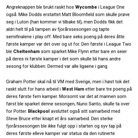
Angreknappen ble brukt raskt hos
Wycombe
i League One
også. Mike Dodds erstattet Matt Bloomfield som skulle prøve
seg i Luton (han kommer vi tilbake til), men Dodds fikk det
aldri helt til på tampen av fjorårssesongen og tapte
semifinalene i play off. Med bare seks poeng på deres åtte
første kamper var det over og ut for. Den første i League Two
ble
Cheltenham
som sparket Mike Flynn etter bare en seier
på deres ni første kamper i det som skulle bli hans andre
sesong for klubben. Dermed var alle ligaene i gang.
Graham Potter skal nå til VM med Sverige, men i høst tok det
raskt slutt for hans arbeid i
West Ham
etter bare tre poeng på
deres første fem kamper. Morsomt var det at mannen som
først ble sparket denne sesongen, Nuno Santo, skulle ta over
for Potter.
Blackpool
avsluttet også sitt samarbeid med
Steve Bruce etter knapt et års samarbeid. Den sterke
fjorårssesongen ble ikke fulgt opp i starten og syv tap på
deres første elleve kamper var status da den rutinerte