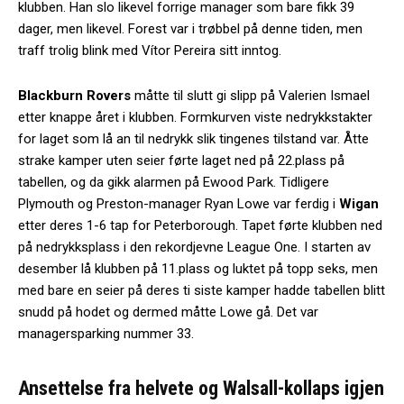
klubben. Han slo likevel forrige manager som bare fikk 39
dager, men likevel. Forest var i trøbbel på denne tiden, men
traff trolig blink med Vítor Pereira sitt inntog.
Blackburn Rovers
måtte til slutt gi slipp på Valerien Ismael
etter knappe året i klubben. Formkurven viste nedrykkstakter
for laget som lå an til nedrykk slik tingenes tilstand var. Åtte
strake kamper uten seier førte laget ned på 22.plass på
tabellen, og da gikk alarmen på Ewood Park. Tidligere
Plymouth og Preston-manager Ryan Lowe var ferdig i
Wigan
etter deres 1-6 tap for Peterborough. Tapet førte klubben ned
på nedrykksplass i den rekordjevne League One. I starten av
desember lå klubben på 11.plass og luktet på topp seks, men
med bare en seier på deres ti siste kamper hadde tabellen blitt
snudd på hodet og dermed måtte Lowe gå. Det var
managersparking nummer 33.
Ansettelse fra helvete og Walsall-kollaps igjen