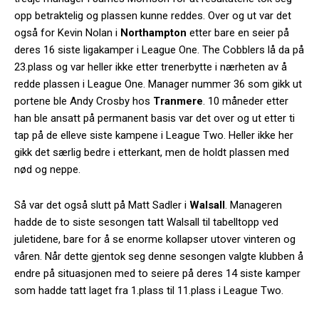
opp betraktelig og plassen kunne reddes. Over og ut var det
også for Kevin Nolan i
Northampton
etter bare en seier på
deres 16 siste ligakamper i League One. The Cobblers lå da på
23.plass og var heller ikke etter trenerbytte i nærheten av å
redde plassen i League One. Manager nummer 36 som gikk ut
portene ble Andy Crosby hos
Tranmere
. 10 måneder etter
han ble ansatt på permanent basis var det over og ut etter ti
tap på de elleve siste kampene i League Two. Heller ikke her
gikk det særlig bedre i etterkant, men de holdt plassen med
nød og neppe.
Så var det også slutt på Matt Sadler i
Walsall
. Manageren
hadde de to siste sesongen tatt Walsall til tabelltopp ved
juletidene, bare for å se enorme kollapser utover vinteren og
våren. Når dette gjentok seg denne sesongen valgte klubben å
endre på situasjonen med to seiere på deres 14 siste kamper
som hadde tatt laget fra 1.plass til 11.plass i League Two.