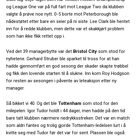
og League One var på full fart mot League Two da klubben
valgte å prøve noe nytt. 0-5 borte mot Peterborough ble
nådestøtet etter bare en seier på ni siste. Lee Clark ble hentet
inn for å redde klubben, men dette var et skakkjørt problem
som han ikke fikk rettet opp i.
Ved det 39 managerbytte var det
Bristol City
som stod for
nyhetene. Gerhard Struber ble sparket til tross for at han
hadde gjennomført en god sesong der skader skapte trøbbel
og fikk den lovende starten til å slukne. Inn kom Roy Hodgson
for resten av sesongen i påvente av leteaksjon etter ny
manager.
Så bikket vi 40. Og det ble
Tottenham
som stod for den
milepelen. Igor Tudor holdt i 44 dager, men hadde på den tid
bare tatt klubben nærmere nedrykksstreken. Det var en match
som aldri fantes og trolig gjorde Tottenham-ledelsen lurt i å
kvitte seg med Tudor før det var for sent. Plassen ble også