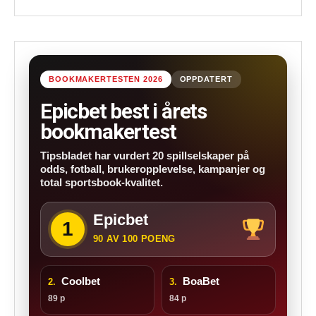
BOOKMAKERTESTEN 2026
OPPDATERT
Epicbet best i årets
bookmakertest
Tipsbladet har vurdert 20 spillselskaper på
odds, fotball, brukeropplevelse, kampanjer og
total sportsbook-kvalitet.
Epicbet
1
90 AV 100 POENG
Coolbet
BoaBet
2.
3.
89 p
84 p