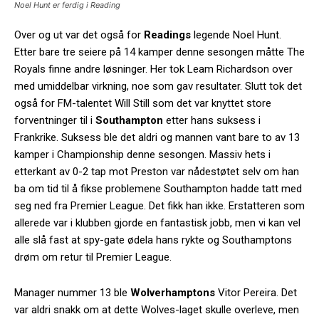
Noel Hunt er ferdig i Reading
Over og ut var det også for
Readings
legende Noel Hunt.
Etter bare tre seiere på 14 kamper denne sesongen måtte The
Royals finne andre løsninger. Her tok Leam Richardson over
med umiddelbar virkning, noe som gav resultater. Slutt tok det
også for FM-talentet Will Still som det var knyttet store
forventninger til i
Southampton
etter hans suksess i
Frankrike. Suksess ble det aldri og mannen vant bare to av 13
kamper i Championship denne sesongen. Massiv hets i
etterkant av 0-2 tap mot Preston var nådestøtet selv om han
ba om tid til å fikse problemene Southampton hadde tatt med
seg ned fra Premier League. Det fikk han ikke. Erstatteren som
allerede var i klubben gjorde en fantastisk jobb, men vi kan vel
alle slå fast at spy-gate ødela hans rykte og Southamptons
drøm om retur til Premier League.
Manager nummer 13 ble
Wolverhamptons
Vitor Pereira. Det
var aldri snakk om at dette Wolves-laget skulle overleve, men