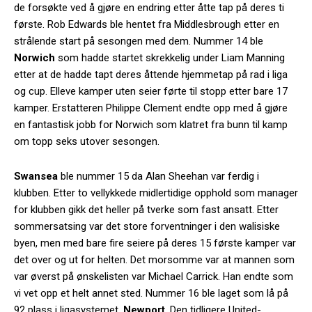
de forsøkte ved å gjøre en endring etter åtte tap på deres ti
første. Rob Edwards ble hentet fra Middlesbrough etter en
strålende start på sesongen med dem. Nummer 14 ble
Norwich
som hadde startet skrekkelig under Liam Manning
etter at de hadde tapt deres åttende hjemmetap på rad i liga
og cup. Elleve kamper uten seier førte til stopp etter bare 17
kamper. Erstatteren Philippe Clement endte opp med å gjøre
en fantastisk jobb for Norwich som klatret fra bunn til kamp
om topp seks utover sesongen.
Swansea
ble nummer 15 da Alan Sheehan var ferdig i
klubben. Etter to vellykkede midlertidige opphold som manager
for klubben gikk det heller på tverke som fast ansatt. Etter
sommersatsing var det store forventninger i den walisiske
byen, men med bare fire seiere på deres 15 første kamper var
det over og ut for helten. Det morsomme var at mannen som
var øverst på ønskelisten var Michael Carrick. Han endte som
vi vet opp et helt annet sted. Nummer 16 ble laget som lå på
92 plass i ligasystemet,
Newport
. Den tidligere United-