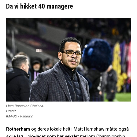
Da vi bikket 40 managere
Liam Rosenior. Chelsea.
Credit
IMAGO / PsnewZ
Rotherham
og deres lokale helt i Matt Hamshaw måtte også
skille lag. Jojo-laget som har vekslet mellom Championship