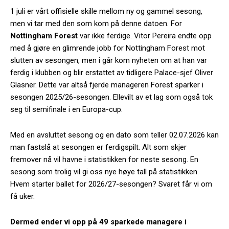
1 juli er vårt offisielle skille mellom ny og gammel sesong,
men vi tar med den som kom på denne datoen. For
Nottingham Forest
var ikke ferdige. Vitor Pereira endte opp
med å gjøre en glimrende jobb for Nottingham Forest mot
slutten av sesongen, men i går kom nyheten om at han var
ferdig i klubben og blir erstattet av tidligere Palace-sjef Oliver
Glasner. Dette var altså fjerde manageren Forest sparker i
sesongen 2025/26-sesongen. Ellevilt av et lag som også tok
seg til semifinale i en Europa-cup.
Med en avsluttet sesong og en dato som teller 02.07.2026 kan
man fastslå at sesongen er ferdigspilt. Alt som skjer
fremover nå vil havne i statistikken for neste sesong. En
sesong som trolig vil gi oss nye høye tall på statistikken.
Hvem starter ballet for 2026/27-sesongen? Svaret får vi om
få uker.
Dermed ender vi opp på 49 sparkede managere i