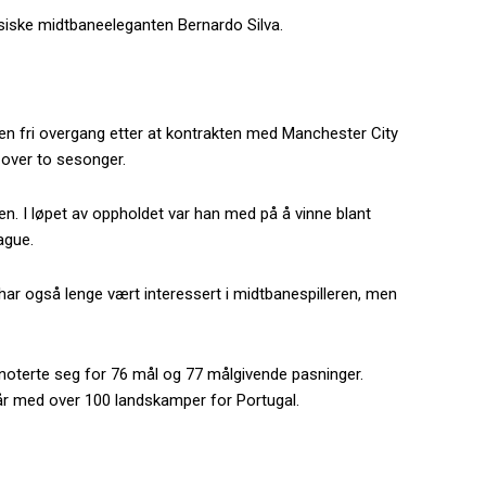
gisiske midtbaneeleganten Bernardo Silva.
en fri overgang etter at kontrakten med Manchester City
g over to sesonger.
bben. I løpet av oppholdet var han med på å vinne blant
ague.
ar også lenge vært interessert i midtbanespilleren, men
 noterte seg for 76 mål og 77 målgivende pasninger.
tår med over 100 landskamper for Portugal.