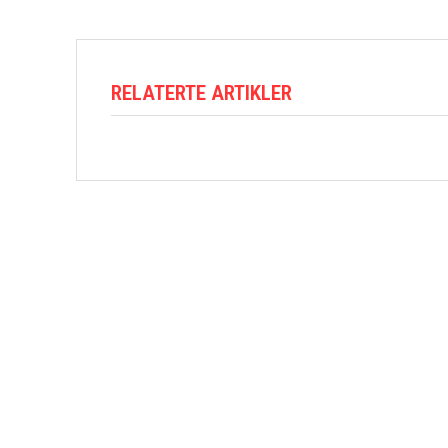
RELATERTE ARTIKLER