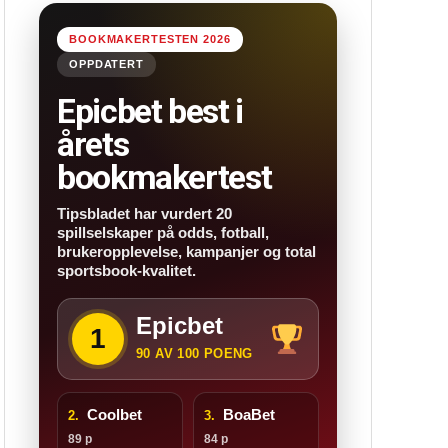
BOOKMAKERTESTEN 2026
OPPDATERT
Epicbet best i
årets
bookmakertest
Tipsbladet har vurdert 20
spillselskaper på odds, fotball,
brukeropplevelse, kampanjer og total
sportsbook-kvalitet.
Epicbet
1
90 AV 100 POENG
Coolbet
BoaBet
2.
3.
89 p
84 p