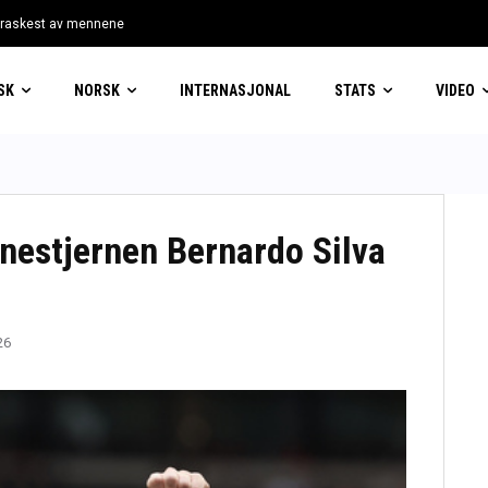
 raskest av mennene
før pause
SK
NORSK
INTERNASJONAL
STATS
VIDEO
nestjernen Bernardo Silva
26