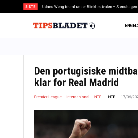
SISTE
Udnes Weng-triumf under Blinkfestivalen – Stenshagen
KFUM-seier i bunnstriden – Sandefjord-spiller utvist 
ENGEL
Den portugisiske midtba
klar for Real Madrid
NTB
Premier League
Internasjonal
NTB
17/06/20