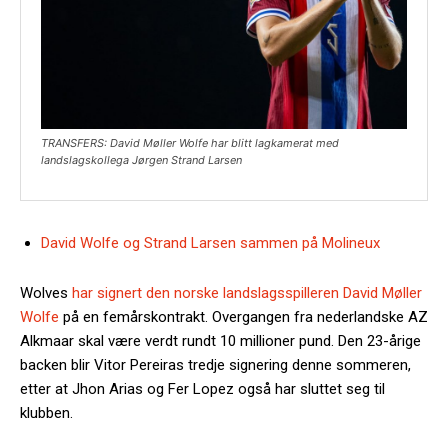
TRANSFERS: David Møller Wolfe har blitt lagkamerat med
landslagskollega Jørgen Strand Larsen
David Wolfe og Strand Larsen sammen på Molineux
Wolves
har signert den norske landslagsspilleren David Møller
Wolfe
på en femårskontrakt. Overgangen fra nederlandske AZ
Alkmaar skal være verdt rundt 10 millioner pund. Den 23-årige
backen blir Vitor Pereiras tredje signering denne sommeren,
etter at Jhon Arias og Fer Lopez også har sluttet seg til
klubben.