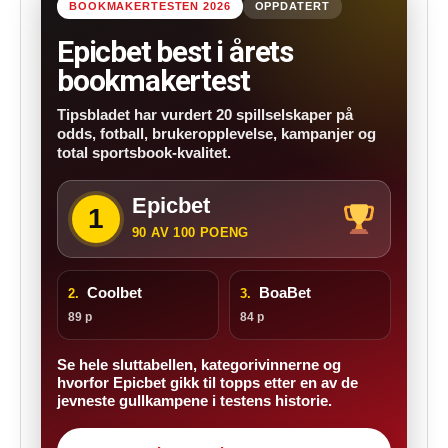
BOOKMAKERTESTEN 2026
OPPDATERT
Epicbet best i årets
bookmakertest
Tipsbladet har vurdert 20 spillselskaper på
odds, fotball, brukeropplevelse, kampanjer og
total sportsbook-kvalitet.
Epicbet
1
90 AV 100 POENG
Coolbet
BoaBet
2.
3.
89 p
84 p
Se hele sluttabellen, kategorivinnerne og
hvorfor Epicbet gikk til topps etter en av de
jevneste gullkampene i testens historie.