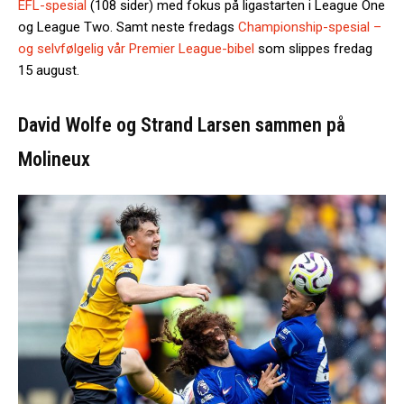
EFL-spesial
(108 sider) med fokus på ligastarten i League One
og League Two. Samt neste fredags
Championship-spesial –
og selvfølgelig vår Premier League-bibel
som slippes fredag
15 august.
David Wolfe og Strand Larsen sammen på
Molineux