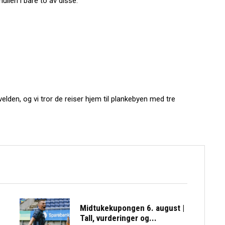
llen i bare to av disse.
lden, og vi tror de reiser hjem til plankebyen med tre
Midtukekupongen 6. august |
Tall, vurderinger og...