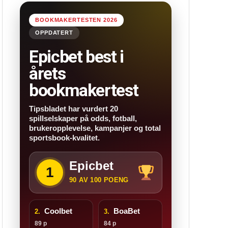
BOOKMAKERTESTEN 2026
OPPDATERT
Epicbet best i
årets
bookmakertest
Tipsbladet har vurdert 20
spillselskaper på odds, fotball,
brukeropplevelse, kampanjer og total
sportsbook-kvalitet.
Epicbet
1
90 AV 100 POENG
Coolbet
BoaBet
2.
3.
89 p
84 p