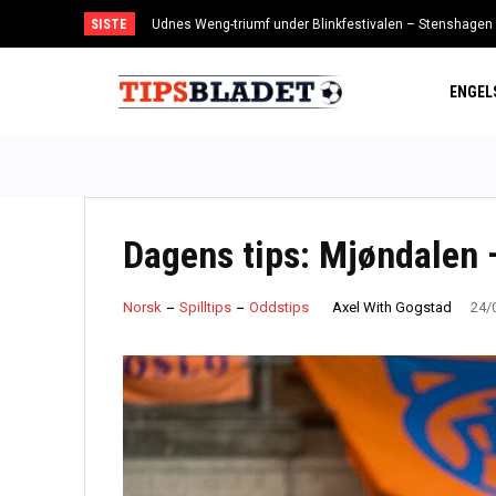
SISTE
Udnes Weng-triumf under Blinkfestivalen – Stenshagen
KFUM-seier i bunnstriden – Sandefjord-spiller utvist 
ENGEL
Dagens tips: Mjøndalen 
Axel With Gogstad
Norsk
Spilltips
Oddstips
24/