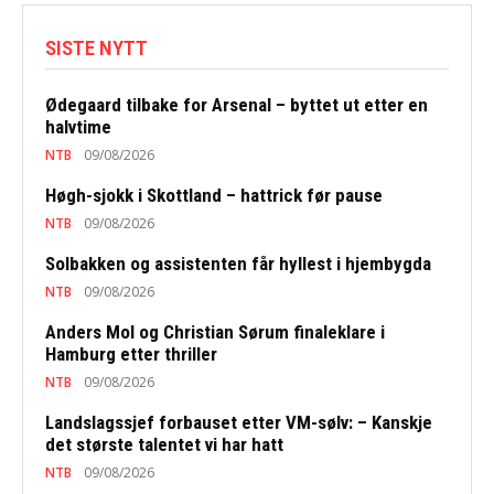
SISTE NYTT
Ødegaard tilbake for Arsenal – byttet ut etter en
halvtime
NTB
09/08/2026
Høgh-sjokk i Skottland – hattrick før pause
NTB
09/08/2026
Solbakken og assistenten får hyllest i hjembygda
NTB
09/08/2026
Anders Mol og Christian Sørum finaleklare i
Hamburg etter thriller
NTB
09/08/2026
Landslagssjef forbauset etter VM-sølv: – Kanskje
det største talentet vi har hatt
NTB
09/08/2026