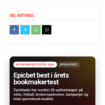
DEL ARTIKKEL
BOOKMAKERTESTEN 2026
OPPDATERT
Epicbet best i årets
bookmakertest
Tipsbladet har vurdert 20 spillselskaper på
odds, fotball, brukeropplevelse, kampanjer og
total sportsbook-kvalitet.