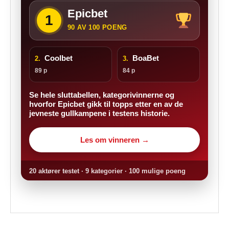
Epicbet
1
90 AV 100 POENG
Coolbet
BoaBet
2.
3.
89 p
84 p
Se hele sluttabellen, kategorivinnerne og
hvorfor Epicbet gikk til topps etter en av de
jevneste gullkampene i testens historie.
Les om vinneren →
20 aktører testet · 9 kategorier · 100 mulige poeng