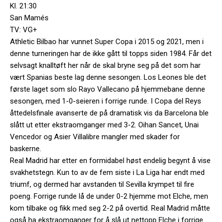
Kl. 21:30
San Mamés
TV: VG+
Athletic Bilbao har vunnet Super Copa i 2015 og 2021, men i
denne turneringen har de ikke gått til topps siden 1984. Får det
selvsagt knalltøft her når de skal bryne seg på det som har
vært Spanias beste lag denne sesongen. Los Leones ble det
første laget som slo Rayo Vallecano på hjemmebane denne
sesongen, med 1-0-seieren i forrige runde. I Copa del Reys
åttedelsfinale avanserte de på dramatisk vis da Barcelona ble
slått ut etter ekstraomganger med 3-2. Oihan Sancet, Unai
Vencedor og Asier Villalibre mangler med skader for
baskerne.
Real Madrid har etter en formidabel høst endelig begynt å vise
svakhetstegn. Kun to av de fem siste i La Liga har endt med
triumf, og dermed har avstanden til Sevilla krympet til fire
poeng. Forrige runde lå de under 0-2 hjemme mot Elche, men
kom tilbake og fikk med seg 2-2 på overtid. Real Madrid måtte
også ha ekstraomganger for å slå ut nettopp Elche i forrige