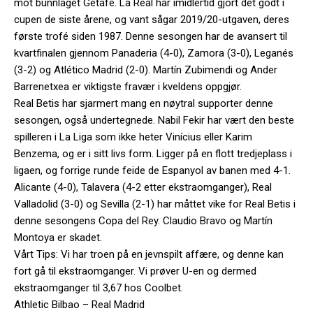
mot bunnlaget Getafe. La Real har imidlertid gjort det godt i
cupen de siste årene, og vant sågar 2019/20-utgaven, deres
første trofé siden 1987. Denne sesongen har de avansert til
kvartfinalen gjennom Panaderia (4-0), Zamora (3-0), Leganés
(3-2) og Atlético Madrid (2-0). Martín Zubimendi og Ander
Barrenetxea er viktigste fravær i kveldens oppgjør.
Real Betis har sjarmert mang en nøytral supporter denne
sesongen, også undertegnede. Nabil Fekir har vært den beste
spilleren i La Liga som ikke heter Vinícius eller Karim
Benzema, og er i sitt livs form. Ligger på en flott tredjeplass i
ligaen, og forrige runde feide de Espanyol av banen med 4-1.
Alicante (4-0), Talavera (4-2 etter ekstraomganger), Real
Valladolid (3-0) og Sevilla (2-1) har måttet vike for Real Betis i
denne sesongens Copa del Rey. Claudio Bravo og Martín
Montoya er skadet.
Vårt Tips: Vi har troen på en jevnspilt affære, og denne kan
fort gå til ekstraomganger. Vi prøver U-en og dermed
ekstraomganger til 3,67 hos Coolbet.
Athletic Bilbao – Real Madrid