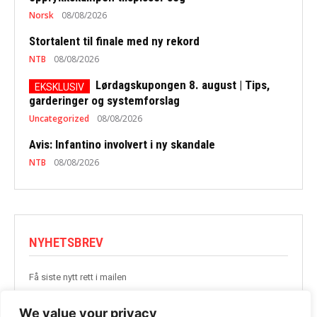
Norsk
08/08/2026
Stortalent til finale med ny rekord
NTB
08/08/2026
Lørdagskupongen 8. august | Tips,
garderinger og systemforslag
Uncategorized
08/08/2026
Avis: Infantino involvert i ny skandale
NTB
08/08/2026
NYHETSBREV
Få siste nytt rett i mailen
BLI MED
We value your privacy