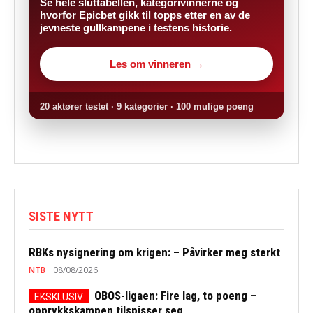
Se hele sluttabellen, kategorivinnerne og
hvorfor Epicbet gikk til topps etter en av de
jevneste gullkampene i testens historie.
Les om vinneren →
20 aktører testet · 9 kategorier · 100 mulige poeng
SISTE NYTT
RBKs nysignering om krigen: – Påvirker meg sterkt
NTB
08/08/2026
OBOS-ligaen: Fire lag, to poeng –
opprykkskampen tilspisser seg