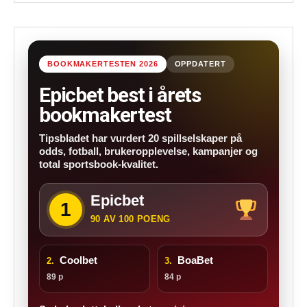
BOOKMAKERTESTEN 2026
OPPDATERT
Epicbet best i årets
bookmakertest
Tipsbladet har vurdert 20 spillselskaper på
odds, fotball, brukeropplevelse, kampanjer og
total sportsbook-kvalitet.
Epicbet
1
90 AV 100 POENG
Coolbet
BoaBet
2.
3.
89 p
84 p