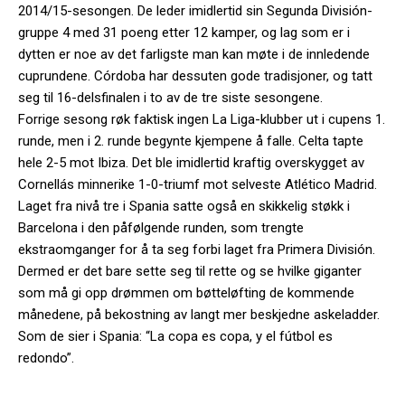
2014/15-sesongen. De leder imidlertid sin Segunda División-
gruppe 4 med 31 poeng etter 12 kamper, og lag som er i
dytten er noe av det farligste man kan møte i de innledende
cuprundene. Córdoba har dessuten gode tradisjoner, og tatt
seg til 16-delsfinalen i to av de tre siste sesongene.
Forrige sesong røk faktisk ingen La Liga-klubber ut i cupens 1.
runde, men i 2. runde begynte kjempene å falle. Celta tapte
hele 2-5 mot Ibiza. Det ble imidlertid kraftig overskygget av
Cornellás minnerike 1-0-triumf mot selveste Atlético Madrid.
Laget fra nivå tre i Spania satte også en skikkelig støkk i
Barcelona i den påfølgende runden, som trengte
ekstraomganger for å ta seg forbi laget fra Primera División.
Dermed er det bare sette seg til rette og se hvilke giganter
som må gi opp drømmen om bøtteløfting de kommende
månedene, på bekostning av langt mer beskjedne askeladder.
Som de sier i Spania: “La copa es copa, y el fútbol es
redondo”.