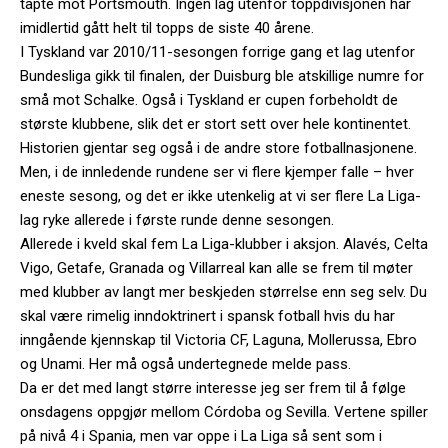
tapte mot Portsmouth. Ingen lag utenfor toppdivisjonen har
imidlertid gått helt til topps de siste 40 årene.
I Tyskland var 2010/11-sesongen forrige gang et lag utenfor
Bundesliga gikk til finalen, der Duisburg ble atskillige numre for
små mot Schalke. Også i Tyskland er cupen forbeholdt de
største klubbene, slik det er stort sett over hele kontinentet.
Historien gjentar seg også i de andre store fotballnasjonene.
Men, i de innledende rundene ser vi flere kjemper falle – hver
eneste sesong, og det er ikke utenkelig at vi ser flere La Liga-
lag ryke allerede i første runde denne sesongen.
Allerede i kveld skal fem La Liga-klubber i aksjon. Alavés, Celta
Vigo, Getafe, Granada og Villarreal kan alle se frem til møter
med klubber av langt mer beskjeden størrelse enn seg selv. Du
skal være rimelig inndoktrinert i spansk fotball hvis du har
inngående kjennskap til Victoria CF, Laguna, Mollerussa, Ebro
og Unami. Her må også undertegnede melde pass.
Da er det med langt større interesse jeg ser frem til å følge
onsdagens oppgjør mellom Córdoba og Sevilla. Vertene spiller
på nivå 4 i Spania, men var oppe i La Liga så sent som i