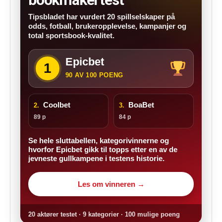
Tipsbladet har vurdert 20 spillselskaper på
odds, fotball, brukeropplevelse, kampanjer og
total sportsbook-kvalitet.
Epicbet
1
90 AV 100 POENG
Coolbet
BoaBet
2.
3.
89 p
84 p
Se hele sluttabellen, kategorivinnerne og
hvorfor Epicbet gikk til topps etter en av de
jevneste gullkampene i testens historie.
Les om vinneren →
20 aktører testet · 9 kategorier · 100 mulige poeng