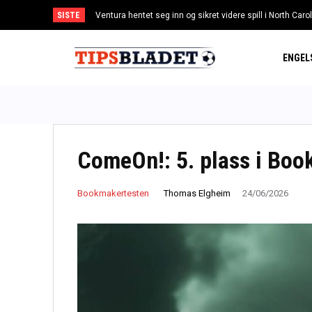
SISTE
Ventura hentet seg inn og sikret videre spill i North Caro
Maradonas «Guds hånd»-ball skal auksjoneres bort –
ENGEL
ComeOn!: 5. plass i Bo
Thomas Elgheim
Bookmakertesten
24/06/2026