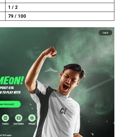
1 / 2
79 / 100