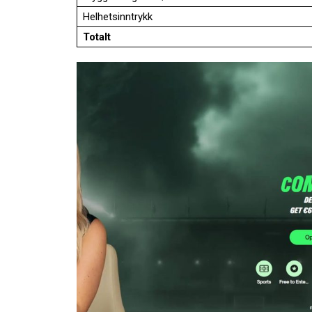
Helhetsinntrykk
Totalt