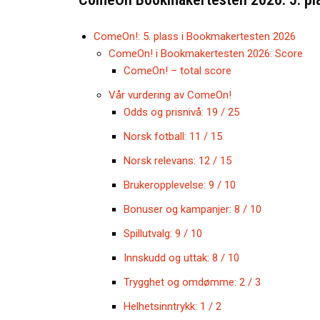
ComeOn!: 5. plass i Bookmakertesten 2026
ComeOn! i Bookmakertesten 2026: Score
ComeOn! – total score
Vår vurdering av ComeOn!
Odds og prisnivå: 19 / 25
Norsk fotball: 11 / 15
Norsk relevans: 12 / 15
Brukeropplevelse: 9 / 10
Bonuser og kampanjer: 8 / 10
Spillutvalg: 9 / 10
Innskudd og uttak: 8 / 10
Trygghet og omdømme: 2 / 3
Helhetsinntrykk: 1 / 2