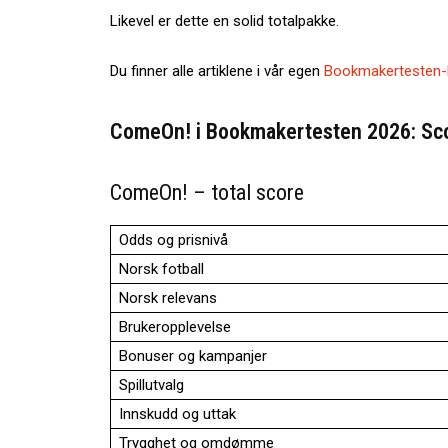
Likevel er dette en solid totalpakke.
Du finner alle artiklene i vår egen
Bookmakertesten-
ComeOn! i Bookmakertesten 2026: Sc
ComeOn! – total score
Odds og prisnivå
Norsk fotball
Norsk relevans
Brukeropplevelse
Bonuser og kampanjer
Spillutvalg
Innskudd og uttak
Trygghet og omdømme