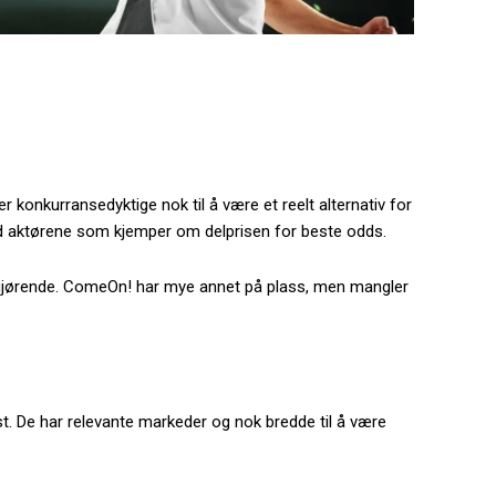
 konkurransedyktige nok til å være et reelt alternativ for
ed aktørene som kjemper om delprisen for beste odds.
 avgjørende. ComeOn! har mye annet på plass, men mangler
t. De har relevante markeder og nok bredde til å være