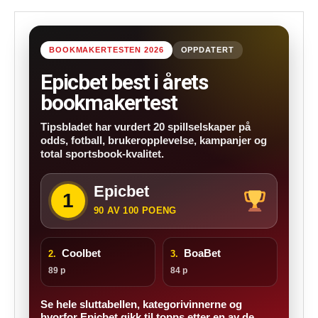
BOOKMAKERTESTEN 2026
OPPDATERT
Epicbet best i årets
bookmakertest
Tipsbladet har vurdert 20 spillselskaper på
odds, fotball, brukeropplevelse, kampanjer og
total sportsbook-kvalitet.
Epicbet
1
90 AV 100 POENG
Coolbet
BoaBet
2.
3.
89 p
84 p
Se hele sluttabellen, kategorivinnerne og
hvorfor Epicbet gikk til topps etter en av de