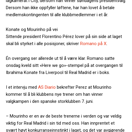
lagkamerat i City, dersom han vinner søndagens presidentvalg.
Dersom han ikke oppfyller løftene, har han lovet å betale
medlemskontingenten til alle klubbmedlemmer i et år.
Konate og Mourinho på vei
Sittende president Florentino Pérez lover på sin side at laget
skal bli styrket i alle posisjoner, skriver
Romano på X
.
Én overgang ser allerede ut til å være klar. Romano satte
onsdag kveld sitt «Here we go»-stempel på at overgangen til
Ibrahima Konate fra Liverpool til Real Madrid er i boks.
I et intervju med
AS Diario
bekrefter Perez at Mourinho
kommer til å bli klubbens nye trener om han vinner
valgkampen i den spanske storklubben 7. juni.
– Mourinho er en av de beste trenerne i verden og var veldig
viktig for Real Madrid i sin tid med oss. Han innprentet et
svært høyt konkurranseinnstinkt i laget, og det var avgjørende