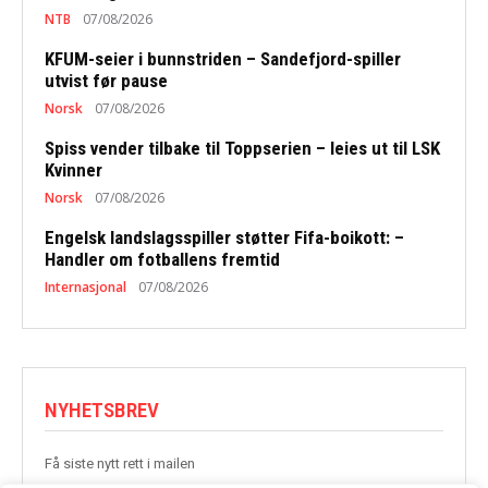
NTB
07/08/2026
KFUM-seier i bunnstriden – Sandefjord-spiller
utvist før pause
Norsk
07/08/2026
Spiss vender tilbake til Toppserien – leies ut til LSK
Kvinner
Norsk
07/08/2026
Engelsk landslagsspiller støtter Fifa-boikott: –
Handler om fotballens fremtid
Internasjonal
07/08/2026
NYHETSBREV
Få siste nytt rett i mailen