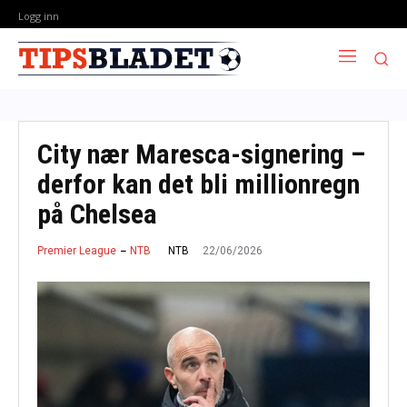
Logg inn
City nær Maresca-signering –
derfor kan det bli millionregn
på Chelsea
22/06/2026
NTB
Premier League
NTB