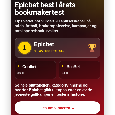
Epicbet best i årets
bookmakertest
Tipsbladet har vurdert 20 spillselskaper på
odds, fotball, brukeropplevelse, kampanjer og
total sportsbook-kvalitet.
Epicbet
1
90 AV 100 POENG
Coolbet
BoaBet
2.
3.
89 p
84 p
Se hele sluttabellen, kategorivinnerne og
hvorfor Epicbet gikk til topps etter en av de
jevneste gullkampene i testens historie.
Les om vinneren →