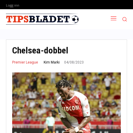
Logg inn
Chelsea-dobbel
04/08/2023
Kim Marki
Premier League