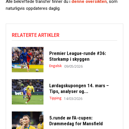
Alle bekreftede transfer finner du i
denne oversikten
, som
naturligvis oppdateres daglig.
RELATERTE ARTIKLER
Premier League-runde #36:
Storkamp i skyggen
Engelsk
09/05/2026
Lørdagskupongen 14. mars –
Tips, analyser og...
Tipping
14/03/2026
5.runde av FA-cupen:
Drømmedag for Mansfield