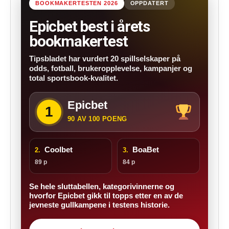
BOOKMAKERTESTEN 2026
OPPDATERT
Epicbet best i årets
bookmakertest
Tipsbladet har vurdert 20 spillselskaper på
odds, fotball, brukeropplevelse, kampanjer og
total sportsbook-kvalitet.
Epicbet
1
90 AV 100 POENG
Coolbet
BoaBet
2.
3.
89 p
84 p
Se hele sluttabellen, kategorivinnerne og
hvorfor Epicbet gikk til topps etter en av de
jevneste gullkampene i testens historie.