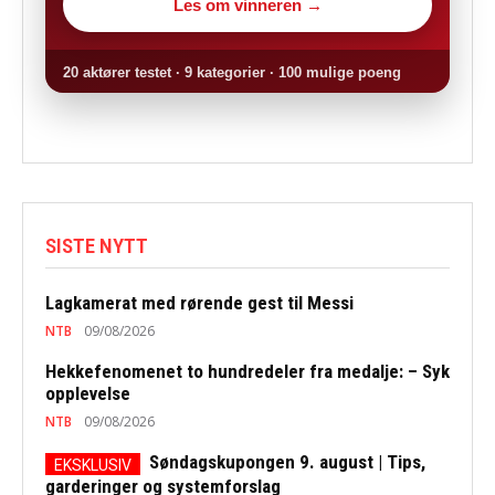
Les om vinneren →
20 aktører testet · 9 kategorier · 100 mulige poeng
SISTE NYTT
Lagkamerat med rørende gest til Messi
NTB
09/08/2026
Hekkefenomenet to hundredeler fra medalje: – Syk
opplevelse
NTB
09/08/2026
Søndagskupongen 9. august | Tips,
garderinger og systemforslag