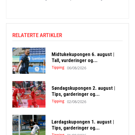
RELATERTE ARTIKLER
Midtukekupongen 6. august |
Tall, vurderinger og...
Tipping
06/08/2026
Søndagskupongen 2. august |
Tips, garderinger og...
Tipping
02/08/2026
Lørdagskupongen 1. august |
Tips, garderinger og...
Tipping