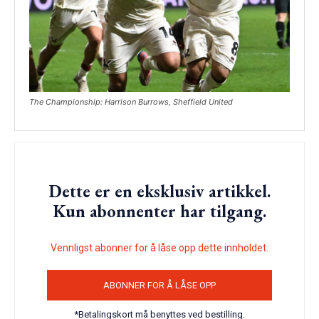
The Championship: Harrison Burrows, Sheffield United
Dette er en eksklusiv artikkel.
Kun abonnenter har tilgang.
Vennligst abonner for å låse opp dette innholdet.
ABONNER FOR Å LÅSE OPP
*Betalingskort må benyttes ved bestilling.