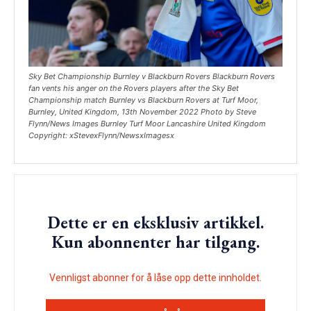
Sky Bet Championship Burnley v Blackburn Rovers Blackburn Rovers
fan vents his anger on the Rovers players after the Sky Bet
Championship match Burnley vs Blackburn Rovers at Turf Moor,
Burnley, United Kingdom, 13th November 2022 Photo by Steve
Flynn/News Images Burnley Turf Moor Lancashire United Kingdom
Copyright: xStevexFlynn/NewsxImagesx
Dette er en eksklusiv artikkel.
Kun abonnenter har tilgang.
Vennligst abonner for å låse opp dette innholdet.