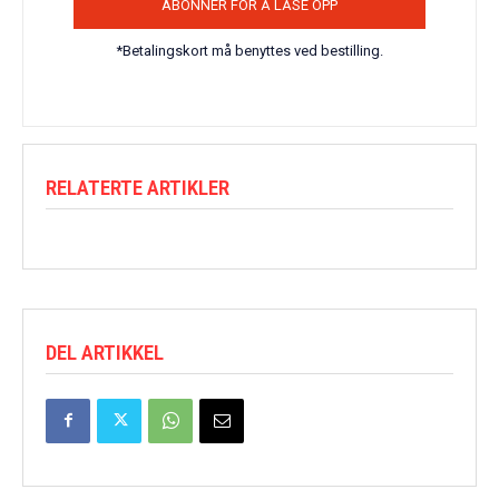
ABONNER FOR Å LÅSE OPP
*Betalingskort må benyttes ved bestilling.
RELATERTE ARTIKLER
DEL ARTIKKEL