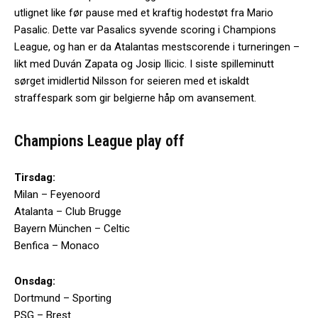
utlignet like før pause med et kraftig hodestøt fra Mario
Pasalic. Dette var Pasalics syvende scoring i Champions
League, og han er da Atalantas mestscorende i turneringen –
likt med Duván Zapata og Josip Ilicic. I siste spilleminutt
sørget imidlertid Nilsson for seieren med et iskaldt
straffespark som gir belgierne håp om avansement.
Champions League play off
Tirsdag:
Milan – Feyenoord
Atalanta – Club Brugge
Bayern München – Celtic
Benfica – Monaco
Onsdag:
Dortmund – Sporting
PSG – Brest