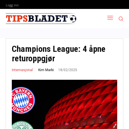
Logg inn
Champions League: 4 åpne
returoppgjør
18/02/2025
Kim Marki
Internasjonal