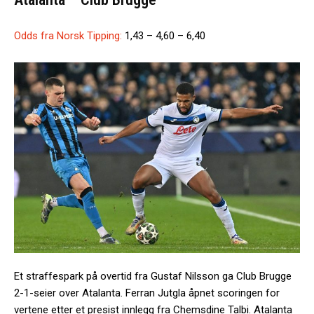
Odds fra Norsk Tipping:
1,43 – 4,60 – 6,40
Et straffespark på overtid fra Gustaf Nilsson ga Club Brugge
2-1-seier over Atalanta. Ferran Jutgla åpnet scoringen for
vertene etter et presist innlegg fra Chemsdine Talbi. Atalanta