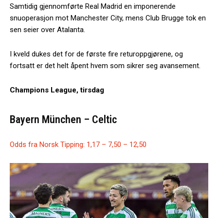
Samtidig gjennomførte Real Madrid en imponerende
snuoperasjon mot Manchester City, mens Club Brugge tok en
sen seier over Atalanta.
I kveld dukes det for de første fire returoppgjørene, og
fortsatt er det helt åpent hvem som sikrer seg avansement.
Champions League, tirsdag
Bayern München – Celtic
Odds fra Norsk Tipping: 1,17 – 7,50 – 12,50