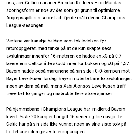
oss, sier Celtic-manager Brendan Rodgers – og Maedas
scoringsform er noe av det som gir grunn til optimisme.
Angrepsspilleren scoret sitt fjerde mål i denne Champions
League-sesongen.
Vertene var kanskje heldige som tok ledelsen før
returoppgjøret, med tanke på at de kun skapte seks
avslutninger innenfor 16-meteren og hadde en xG på 0,7 –
lavere enn Celtics åtte skudd innenfor boksen og xG på 1,37.
Bayern hadde også marginene på sin side i 0-0-kampen mot
Bayer Leverkusen lørdag. Bayern noterte bare to avslutninger,
ingen av dem på mål, mens Xabi Alonsos Leverkusen traff
treverket to ganger og misbrukte flere store sjanser.
På hjemmebane i Champions League har imidlertid Bayern
levert. Siste 20 kamper har gitt 16 seirer og fire uavgjorte.
Celtic har på sin side ikke vunnet noen av sine siste tolv på
bortebane i den gjeveste europacupen.