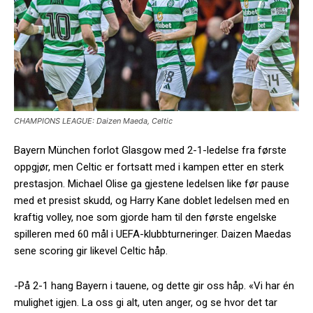
CHAMPIONS LEAGUE: Daizen Maeda, Celtic
Bayern München forlot Glasgow med 2-1-ledelse fra første
oppgjør, men Celtic er fortsatt med i kampen etter en sterk
prestasjon. Michael Olise ga gjestene ledelsen like før pause
med et presist skudd, og Harry Kane doblet ledelsen med en
kraftig volley, noe som gjorde ham til den første engelske
spilleren med 60 mål i UEFA-klubbturneringer. Daizen Maedas
sene scoring gir likevel Celtic håp.
-På 2-1 hang Bayern i tauene, og dette gir oss håp. «Vi har én
mulighet igjen. La oss gi alt, uten anger, og se hvor det tar