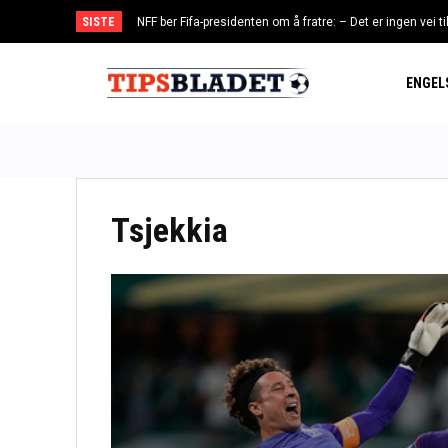
SISTE
NFF ber Fifa-presidenten om å fratre: – Det er ingen vei ti
Tidslinje om bråket i Fifa
ENGEL
Tsjekkia