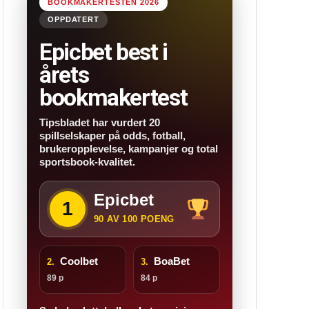
BOOKMAKERTESTEN 2026
OPPDATERT
Epicbet best i
årets
bookmakertest
Tipsbladet har vurdert 20
spillselskaper på odds, fotball,
brukeropplevelse, kampanjer og total
sportsbook-kvalitet.
Epicbet
1
90 AV 100 POENG
Coolbet
BoaBet
2.
3.
89 p
84 p