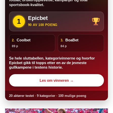
sportsbook-kvalitet.
Epicbet
1
90 AV 100 POENG
Coolbet
BoaBet
2.
3.
89 p
84 p
Se hele sluttabellen, kategorivinnerne og hvorfor
Epicbet gikk til topps etter en av de jevneste
gullkampene i testens historie.
Les om vinneren →
20 aktører testet · 9 kategorier · 100 mulige poeng