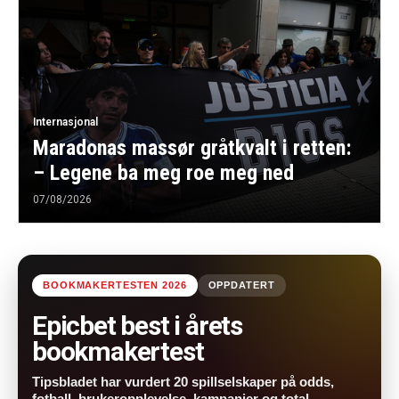
Internasjonal
Maradonas massør gråtkvalt i retten:
– Legene ba meg roe meg ned
07/08/2026
BOOKMAKERTESTEN 2026
OPPDATERT
Epicbet best i årets
bookmakertest
Tipsbladet har vurdert 20 spillselskaper på odds,
fotball, brukeropplevelse, kampanjer og total