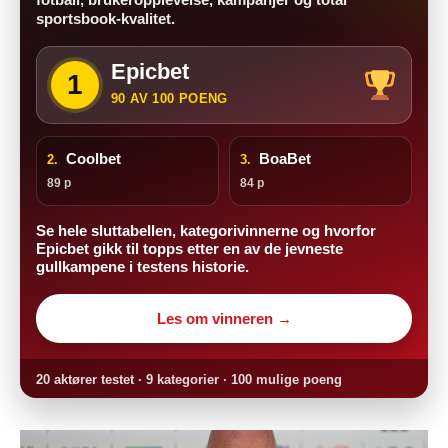
sportsbook-kvalitet.
Epicbet
1
90 AV 100 POENG
Coolbet
BoaBet
2.
3.
89 p
84 p
Se hele sluttabellen, kategorivinnerne og hvorfor
Epicbet gikk til topps etter en av de jevneste
gullkampene i testens historie.
Les om vinneren →
20 aktører testet · 9 kategorier · 100 mulige poeng