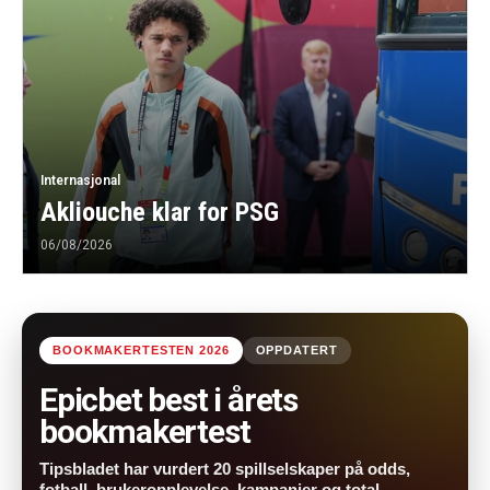
Internasjonal
Akliouche klar for PSG
06/08/2026
BOOKMAKERTESTEN 2026
OPPDATERT
Epicbet best i årets
bookmakertest
Tipsbladet har vurdert 20 spillselskaper på odds,
fotball, brukeropplevelse, kampanjer og total