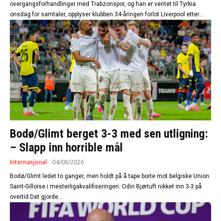
overgangsforhandlinger med Trabzonspor, og han er ventet til Tyrkia
onsdag for samtaler, opplyser klubben.34-åringen forlot Liverpool etter...
Bodø/Glimt berget 3-3 med sen utligning:
– Slapp inn horrible mål
Internasjonal
04/08/2026
Bodø/Glimt ledet to ganger, men holdt på å tape borte mot belgiske Union
Saint-Gilloise i mesterligakvalifiseringen. Odin Bjørtuft nikket inn 3-3 på
overtid.Det gjorde...