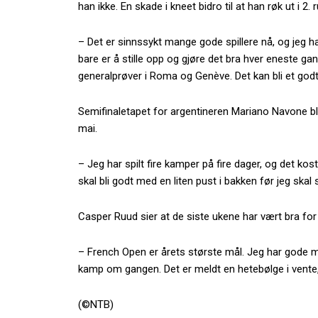
han ikke. En skade i kneet bidro til at han røk ut i 2. 
– Det er sinnssykt mange gode spillere nå, og jeg ha
bare er å stille opp og gjøre det bra hver eneste g
generalprøver i Roma og Genève. Det kan bli et godt
Semifinaletapet for argentineren Mariano Navone ble o
mai.
– Jeg har spilt fire kamper på fire dager, og det koste
skal bli godt med en liten pust i bakken før jeg skal 
Casper Ruud sier at de siste ukene har vært bra for
– French Open er årets største mål. Jeg har gode minn
kamp om gangen. Det er meldt en hetebølge i vente, 
(©NTB)