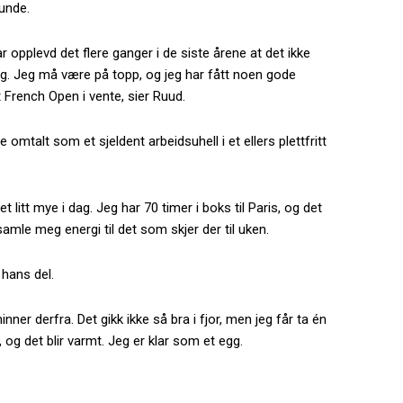
runde.
r opplevd det flere ganger i de siste årene at det ikke
ang. Jeg må være på topp, og jeg har fått noen gode
 French Open i vente, sier Ruud.
mtalt som et sjeldent arbeidsuhell i et ellers plettfritt
t litt mye i dag. Jeg har 70 timer i boks til Paris, og det
samle meg energi til det som skjer der til uken.
 hans del.
er derfra. Det gikk ikke så bra i fjor, men jeg får ta én
og det blir varmt. Jeg er klar som et egg.