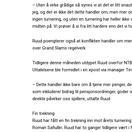
– Uten å virke grådige så synes vi at det er litt snau
jeg, og det er ikke det dette handler om, men mer om
ingen turnering, og uten en turnering har heller ikke
midten på. Vi prøver å si fra litt hardere enn det vi ha
Ruud poengterer også at konflikten handler om mer 
over Grand Slams regelverk.
Tidligere denne måneden utdypet Ruud overfor NTB
Uttalelsene ble formidlet i en epost via manager Tin
– Dette handler ikke bare om å tjene mer penger, de
som inkluderer bidrag til pensjonsordninger, goder 
direkte påvirker oss spillere, uttalte Ruud.
Fin trekning
Ruud har fått en fin trekning inn mot årets turnerin
Roman Safiullin. Ruud har to ganger tidligere vært i