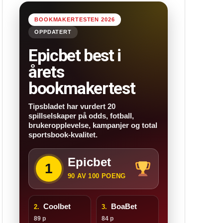
BOOKMAKERTESTEN 2026
OPPDATERT
Epicbet best i
årets
bookmakertest
Tipsbladet har vurdert 20
spillselskaper på odds, fotball,
brukeropplevelse, kampanjer og total
sportsbook-kvalitet.
Epicbet
1
90 AV 100 POENG
Coolbet
BoaBet
2.
3.
89 p
84 p