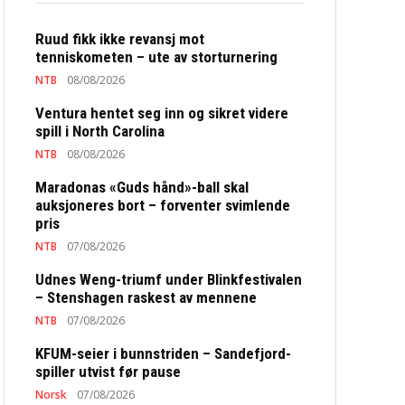
Ruud fikk ikke revansj mot
tenniskometen – ute av storturnering
NTB
08/08/2026
Ventura hentet seg inn og sikret videre
spill i North Carolina
NTB
08/08/2026
Maradonas «Guds hånd»-ball skal
auksjoneres bort – forventer svimlende
pris
NTB
07/08/2026
Udnes Weng-triumf under Blinkfestivalen
– Stenshagen raskest av mennene
NTB
07/08/2026
KFUM-seier i bunnstriden – Sandefjord-
spiller utvist før pause
Norsk
07/08/2026