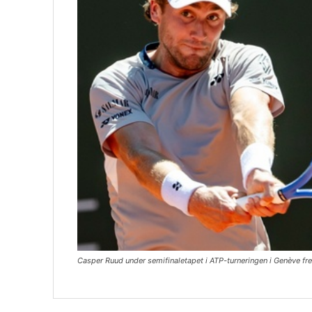
Casper Ruud under semifinaletapet i ATP-turneringen i Genève fr