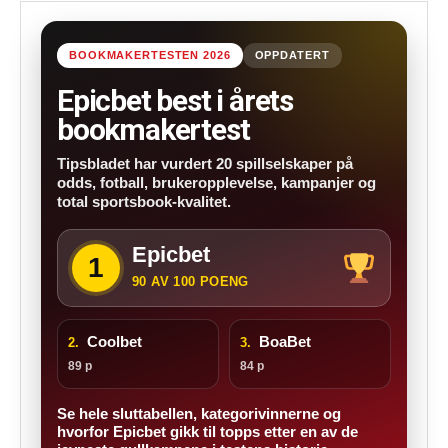
BOOKMAKERTESTEN 2026
OPPDATERT
Epicbet best i årets
bookmakertest
Tipsbladet har vurdert 20 spillselskaper på
odds, fotball, brukeropplevelse, kampanjer og
total sportsbook-kvalitet.
Epicbet
1
90 AV 100 POENG
Coolbet
BoaBet
2.
3.
89 p
84 p
Se hele sluttabellen, kategorivinnerne og
hvorfor Epicbet gikk til topps etter en av de