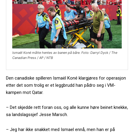
Ismaël Koné måtte hentes av banen på båre. Foto: Darryl Dyck / The
Canadian Press / AP / NTB
Den canadiske spilleren Ismaël Koné klargjøres for operasjon
etter det som trolig er et leggbrudd han pådro seg i VM-
kampen mot Qatar.
– Det skjedde rett foran oss, og alle kunne høre beinet knekke,
sa landslagssjef Jesse Marsch.
– Jeg har ikke snakket med Ismael ennå, men han er på