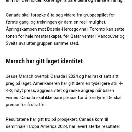
enn før. Det holder ikke lenger å bare delta og samle erfaring.
Canada skal forsøke å ta seg videre fra gruppespillet for
første gang, og trekningen gir dem en reell mulighet.
Åpningskampen mot Bosnia-Hercegovina i Toronto kan sette
tonen for hele mesterskapet, før Qatar venter i Vancouver og
Sveits avslutter gruppen samme sted.
Marsch har gitt laget identitet
Jesse Marsch overtok Canada i 2024 og har raskt satt sitt
preg på laget. Amerikaneren har gitt dem en tydeligere stil: 4-
4-2, høyt press, aggressivitet og raske angrep når ballen
vinnes. Canada skal ikke bare presse for å forstyrre. De skal
presse for å straffe.
Resultatene har gitt tro på prosjektet. Canada kom til
semifinale i Copa América 2024, har levert sterke resultater