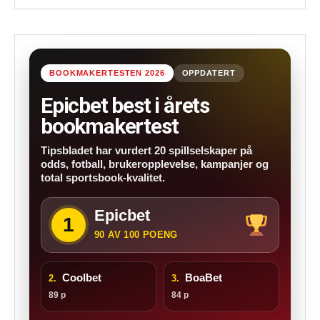
BOOKMAKERTESTEN 2026
OPPDATERT
Epicbet best i årets
bookmakertest
Tipsbladet har vurdert 20 spillselskaper på
odds, fotball, brukeropplevelse, kampanjer og
total sportsbook-kvalitet.
Epicbet
1
90 AV 100 POENG
Coolbet
BoaBet
2.
3.
89 p
84 p