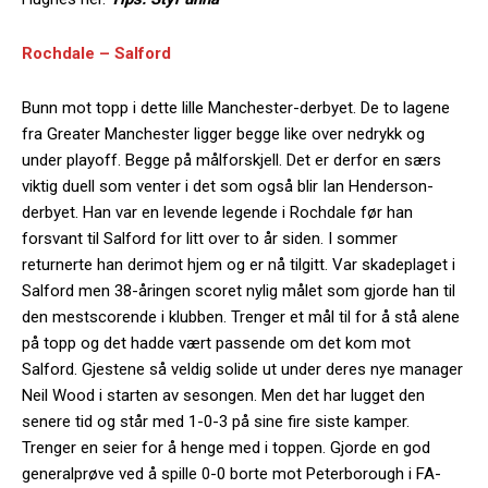
Rochdale – Salford
Bunn mot topp i dette lille Manchester-derbyet. De to lagene
fra Greater Manchester ligger begge like over nedrykk og
under playoff. Begge på målforskjell. Det er derfor en særs
viktig duell som venter i det som også blir Ian Henderson-
derbyet. Han var en levende legende i Rochdale før han
forsvant til Salford for litt over to år siden. I sommer
returnerte han derimot hjem og er nå tilgitt. Var skadeplaget i
Salford men 38-åringen scoret nylig målet som gjorde han til
den mestscorende i klubben. Trenger et mål til for å stå alene
på topp og det hadde vært passende om det kom mot
Salford. Gjestene så veldig solide ut under deres nye manager
Neil Wood i starten av sesongen. Men det har lugget den
senere tid og står med 1-0-3 på sine fire siste kamper.
Trenger en seier for å henge med i toppen. Gjorde en god
generalprøve ved å spille 0-0 borte mot Peterborough i FA-