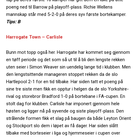
poeng ned til Barrow på playoff-plass. Richie Wellens
mannskap står med 5-2-0 på deres syv første bortekamper.
Tips: B
Harrogate Town – Carlisle
Bunn mot topp også her. Harrogate har kommet seg gjennom
en tøff periode og det som så ut til å bli den lengste rekken
uten seier i Simon Weaver sin uendelig lange tid i klubben. Men
den lengstsittende manageren stoppet rekken da de slo
Hartlepool 2-1 for en tid tilbake. Har siden tatt et poeng på
sine tre siste men fikk en opptur i helgen da de slo Yorkshire-
rival og storebror Bradford 1-0 på bortebane i FA-cupen. En
stolt dag for klubben. Carlisle har imponert gjennom hele
høsten og ligger nå på syvende og siste playoff-plass. Den
strålende formen fikk et slag på baugen da både Leyton Orient
og Stockport slo dem i løpet av få dager. Har siden slått
tilbake med borteseier i liga og hjemmeseier i cupen over