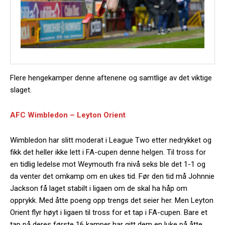
Flere hengekamper denne aftenene og samtlige av det viktige
slaget.
AFC Wimbledon – Leyton Orient
Wimbledon har slitt moderat i League Two etter nedrykket og
fikk det heller ikke lett i FA-cupen denne helgen. Til tross for
en tidlig ledelse mot Weymouth fra nivå seks ble det 1-1 og
da venter det omkamp om en ukes tid. Før den tid må Johnnie
Jackson få laget stabilt i ligaen om de skal ha håp om
opprykk. Med åtte poeng opp trengs det seier her. Men Leyton
Orient flyr høyt i ligaen til tross for et tap i FA-cupen. Bare et
tap på deres første 16 kamper har gitt dem en luke på åtte