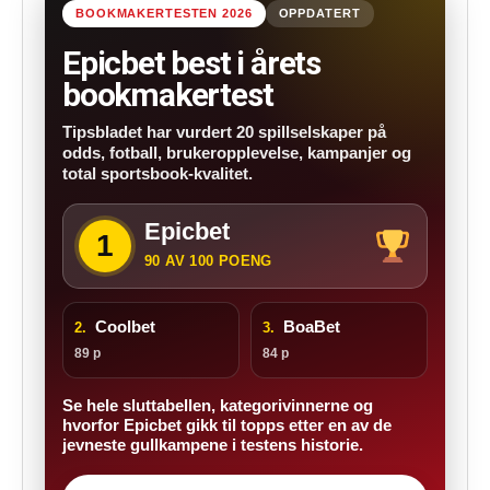
BOOKMAKERTESTEN 2026
OPPDATERT
Epicbet best i årets
bookmakertest
Tipsbladet har vurdert 20 spillselskaper på
odds, fotball, brukeropplevelse, kampanjer og
total sportsbook-kvalitet.
Epicbet
1
90 AV 100 POENG
Coolbet
BoaBet
2.
3.
89 p
84 p
Se hele sluttabellen, kategorivinnerne og
hvorfor Epicbet gikk til topps etter en av de
jevneste gullkampene i testens historie.