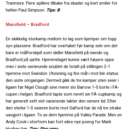
Tranmere. Flere spillere tilbake fra skader og livet smiler for
helten Paul Simpson.
Tips: B
Mansfield – Bradford
En skikkelig storkamp mellom to lag som kjemper om topp
syv-plassene. Bradford har overtaket før kamp selv om det
bare er målforskjell som skiller Mansfield på niende og
Bradford på sjette. Hjemmelaget kunne vært høyere oppe
men i siste serierunde snublet de totalt på stillingen 2-1
hjemme mot Swindon. Utvisning og fire mål i mot ble status
den siste omgangen. Dermed gikk de tre kamper uten seier i
ligaen før Nigel Clough sine menn slo Barrow 1-0 borte i FA-
cupen i helgen. Bradford tapte som nevnt sin FA-cupkamp og
har generelt sett vist varierende takter den senere tid. Etter
den sterke 1-0 seieren borte mot Salford har de nå tre strake
uavgjort i ligaen. To av dem hjemme på Valley Parade. Men en
Andy Cook i storform kan fort sikre nye poeng for Mark
Hughes her.
Tips: Styr unna