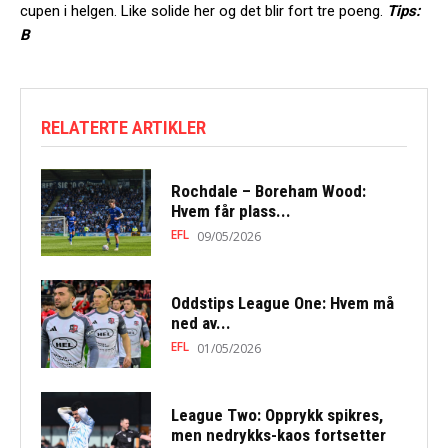
cupen i helgen. Like solide her og det blir fort tre poeng.
Tips:
B
RELATERTE ARTIKLER
Rochdale – Boreham Wood:
Hvem får plass...
EFL
09/05/2026
Oddstips League One: Hvem må
ned av...
EFL
01/05/2026
League Two: Opprykk spikres,
men nedrykks-kaos fortsetter