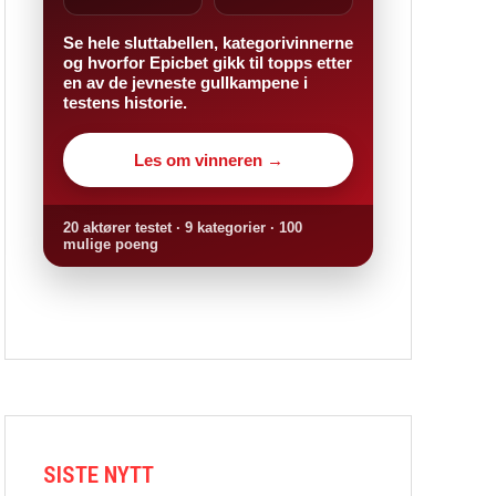
Se hele sluttabellen, kategorivinnerne
og hvorfor Epicbet gikk til topps etter
en av de jevneste gullkampene i
testens historie.
Les om vinneren →
20 aktører testet · 9 kategorier · 100
mulige poeng
SISTE NYTT