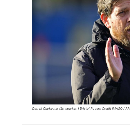
Darrell Clarke har fått sparken i Bristol Rovers Credit IMAGO / P