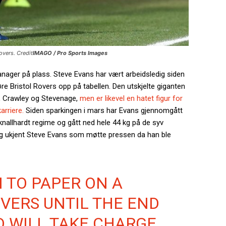
Rovers. Credit
IMAGO / Pro Sports Images
nager på plass. Steve Evans har vært arbeidsledig siden
re Bristol Rovers opp på tabellen. Den utskjelte giganten
, Crawley og Stevenage,
men er likevel en hatet figur for
arriere.
Siden sparkingen i mars har Evans gjennomgått
nallhardt regime og gått ned hele 44 kg på de syv
og ukjent Steve Evans som møtte pressen da han ble
 TO PAPER ON A
VERS UNTIL THE END
D WILL TAKE CHARGE