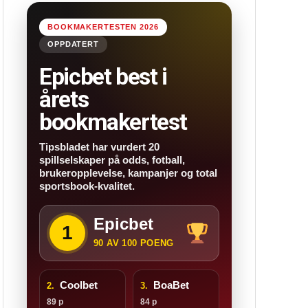
BOOKMAKERTESTEN 2026
OPPDATERT
Epicbet best i
årets
bookmakertest
Tipsbladet har vurdert 20
spillselskaper på odds, fotball,
brukeropplevelse, kampanjer og total
sportsbook-kvalitet.
Epicbet
1
90 AV 100 POENG
Coolbet
BoaBet
2.
3.
89 p
84 p