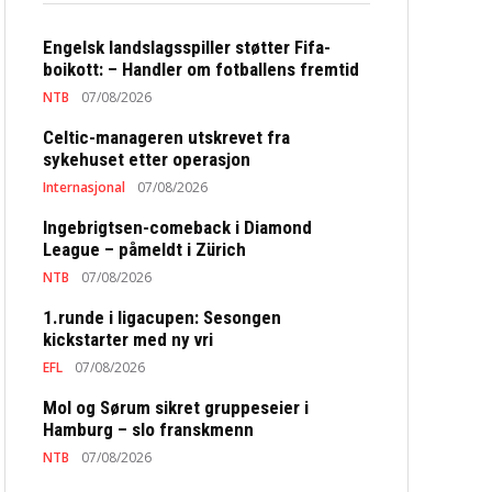
Engelsk landslagsspiller støtter Fifa-
boikott: – Handler om fotballens fremtid
NTB
07/08/2026
Celtic-manageren utskrevet fra
sykehuset etter operasjon
Internasjonal
07/08/2026
Ingebrigtsen-comeback i Diamond
League – påmeldt i Zürich
NTB
07/08/2026
1.runde i ligacupen: Sesongen
kickstarter med ny vri
EFL
07/08/2026
Mol og Sørum sikret gruppeseier i
Hamburg – slo franskmenn
NTB
07/08/2026