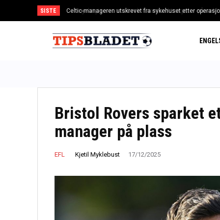
SISTE
Ingebrigtsen-comeback i Diamond League – påmeldt i Z
ENGEL
Bristol Rovers sparket et
manager på plass
Kjetil Myklebust
EFL
17/12/2025