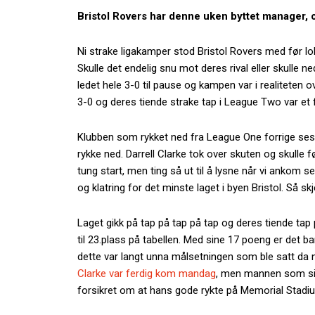
Bristol Rovers har denne uken byttet manager, o
Ni strake ligakamper stod Bristol Rovers med før 
Skulle det endelig snu mot deres rival eller skulle n
ledet hele 3-0 til pause og kampen var i realiteten o
3-0 og deres tiende strake tap i League Two var et
Klubben som rykket ned fra League One forrige seso
rykke ned. Darrell Clarke tok over skuten og skulle f
tung start, men ting så ut til å lysne når vi ankom
og klatring for det minste laget i byen Bristol. Så sk
Laget gikk på tap på tap på tap og deres tiende tap 
til 23.plass på tabellen. Med sine 17 poeng er det 
dette var langt unna målsetningen som ble satt da n
Clarke var ferdig kom mandag
, men mannen som sik
forsikret om at hans gode rykte på Memorial Stadium