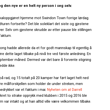
g den nye er en helt ny person i seg selv.
lokaloppgjøret hjemme mot Swindon Town forrige lørdag.
edturen fortsette? Det ble soleklart det siste og gjestene
ver. Selv om gjestene skrudde av etter pause ble stillingen
 faktum.
ng hadde allerede da et for godt mannskap til egentlig å
øre dette laget tilbake på nivå tre ved første anledning. En
 september måned. Dermed var det bare å forvente stigning
jedde ikke.
på rad, og 15 totalt på 20 kamper har ført laget helt ned
bare målforskjellen som holder de under streken, men
edrykket var et faktum i mai.
Nyheten om at Darrell
ret to strake opprykk med klubben i 2015 og 2016 ble
 var intakt og at han alltid ville være velkommen tilbake.