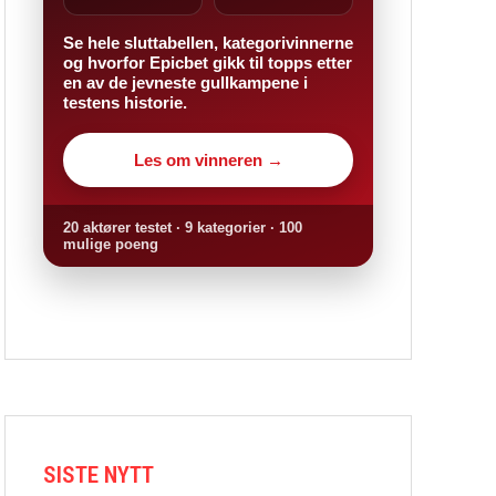
Se hele sluttabellen, kategorivinnerne
og hvorfor Epicbet gikk til topps etter
en av de jevneste gullkampene i
testens historie.
Les om vinneren →
20 aktører testet · 9 kategorier · 100
mulige poeng
SISTE NYTT