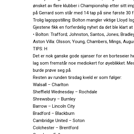
ønsket av flere klubber i Championship etter sitt i
på Gerrard som står med 14 tap på sine første 30 f
Trolig lagoppstilling: Bolton mangler viktige Lloyd I
Gjestene fikk en forferdelig nyhet da det ble klart 
• Bolton: Trafford; Johnston, Santos, Jones; Bradl
Aston Villa: Olsson; Young, Chambers, Mings, Augu
TIPS: H
Det er nok ganske gode sjanser for en borteseier h
lag som fremstår noe mediokert for øyeblikket. Me
burde prøve seg på.
Resten av runden tirsdag kveld er som følger:
Walsall – Charlton
Sheffield Wednesday – Rochdale
Shrewsbury – Burnley
Barrow – Lincoln City
Bradford – Blackburn
Cambridge United – Soton
Colchester – Brentford