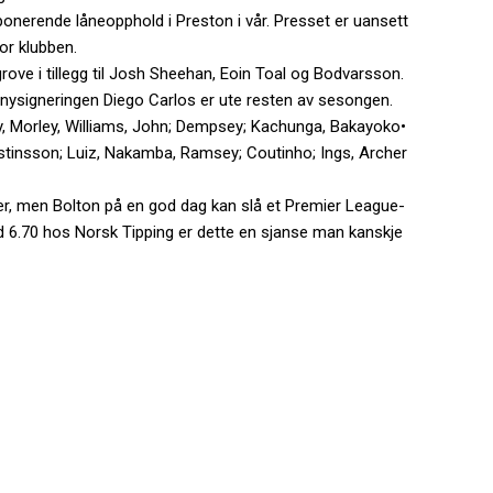
mponerende låneopphold i Preston i vår. Presset er uansett
or klubben.
sgrove i tillegg til Josh Sheehan, Eoin Toal og Bodvarsson.
at nysigneringen Diego Carlos er ute resten av sesongen.
ey, Morley, Williams, John; Dempsey; Kachunga, Bakayoko•
stinsson; Luiz, Nakamba, Ramsey; Coutinho; Ings, Archer
er, men Bolton på en god dag kan slå et Premier League-
d 6.70 hos Norsk Tipping er dette en sjanse man kanskje