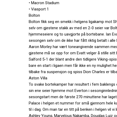
• Macron Stadium
• Viasport 1
Bolton
Bolton fikk seg en smekk i helgens ligakamp mot
selv om gjestene stakk av med en 2-0 seier var Bolt
hjemmeseiere og to uavgjorte på bortebane. Ian Evat
sesongen selv om de ikke har fått riktig betalt i 
Aaron Morley har vært toneangivende sammen med 
gjestene må se opp for om Evatt velger å stille sit
Salford 5-1 der blant andre den tidligere Viking-sp
bare en start i ligaen men får ikke en ny mulighet h
tilbake fra suspensjon og spiss Dion Charles er tilb
Aston Villa
To svake bortekamper har resultert i fem baklengs
sin ene seier hjemme mot Everton i sesonginnledninge
sesongstart men de første 270 minuttene har laget vi
Palace i helgen et nummer for små gjennom hele kamp
til i dag. Om man tar en titt på benken i helgen vil vi
Ashley Young, Marvelous Nakamba, Douglas Luiz og 