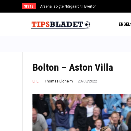
SISTE
Arsenal solgte Nørgaard til Everton
Lehmann videre i U20-VM
ENGEL
Bolton – Aston Villa
Thomas Elgheim
EFL
23/08/2022