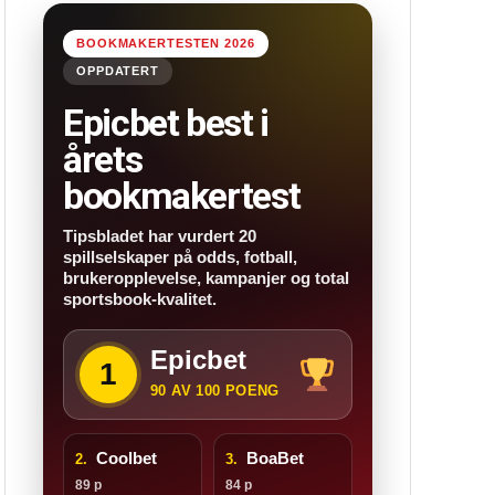
BOOKMAKERTESTEN 2026
OPPDATERT
Epicbet best i
årets
bookmakertest
Tipsbladet har vurdert 20
spillselskaper på odds, fotball,
brukeropplevelse, kampanjer og total
sportsbook-kvalitet.
Epicbet
1
90 AV 100 POENG
Coolbet
BoaBet
2.
3.
89 p
84 p