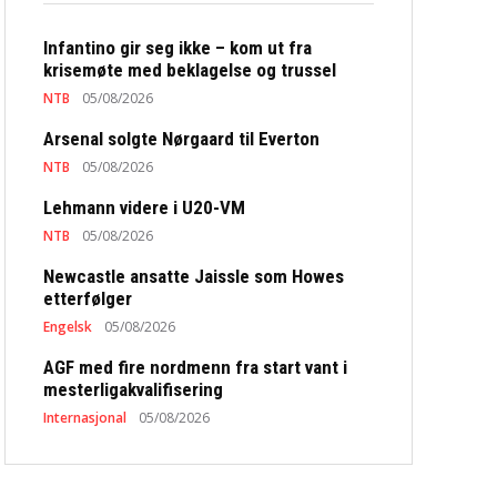
Infantino gir seg ikke – kom ut fra
krisemøte med beklagelse og trussel
NTB
05/08/2026
Arsenal solgte Nørgaard til Everton
NTB
05/08/2026
Lehmann videre i U20-VM
NTB
05/08/2026
Newcastle ansatte Jaissle som Howes
etterfølger
Engelsk
05/08/2026
AGF med fire nordmenn fra start vant i
mesterligakvalifisering
Internasjonal
05/08/2026