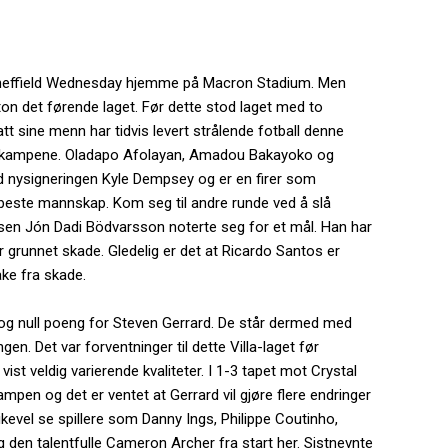
 Sheffield Wednesday hjemme på Macron Stadium. Men
on det førende laget. Før dette stod laget med to
t sine menn har tidvis levert strålende fotball denne
alle kampene. Oladapo Afolayan, Amadou Bakayoko og
nysigneringen Kyle Dempsey og er en firer som
t beste mannskap. Kom seg til andre runde ved å slå
issen Jón Dadi Bödvarsson noterte seg for et mål. Han har
er grunnet skade. Gledelig er det at Ricardo Santos er
ake fra skade.
 og null poeng for Steven Gerrard. De står dermed med
n. Det var forventninger til dette Villa-laget før
st veldig varierende kvaliteter. I 1-3 tapet mot Crystal
en og det er ventet at Gerrard vil gjøre flere endringer
 likevel se spillere som Danny Ings, Philippe Coutinho,
den talentfulle Cameron Archer fra start her. Sistnevnte