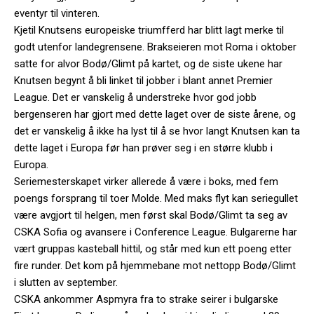
eventyr til vinteren.
Kjetil Knutsens europeiske triumfferd har blitt lagt merke til
godt utenfor landegrensene. Brakseieren mot Roma i oktober
satte for alvor Bodø/Glimt på kartet, og de siste ukene har
Knutsen begynt å bli linket til jobber i blant annet Premier
League. Det er vanskelig å understreke hvor god jobb
bergenseren har gjort med dette laget over de siste årene, og
det er vanskelig å ikke ha lyst til å se hvor langt Knutsen kan ta
dette laget i Europa før han prøver seg i en større klubb i
Europa.
Seriemesterskapet virker allerede å være i boks, med fem
poengs forsprang til toer Molde. Med maks flyt kan seriegullet
være avgjort til helgen, men først skal Bodø/Glimt ta seg av
CSKA Sofia og avansere i Conference League. Bulgarerne har
vært gruppas kasteball hittil, og står med kun ett poeng etter
fire runder. Det kom på hjemmebane mot nettopp Bodø/Glimt
i slutten av september.
CSKA ankommer Aspmyra fra to strake seirer i bulgarske