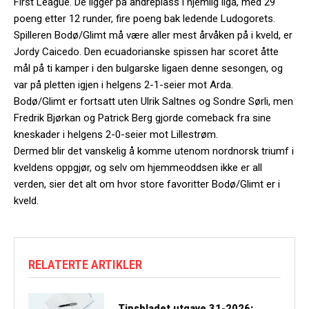
First League. De ligger på andreplass i hjemlig liga, med 29
poeng etter 12 runder, fire poeng bak ledende Ludogorets.
Spilleren Bodø/Glimt må være aller mest årvåken på i kveld, er
Jordy Caicedo. Den ecuadorianske spissen har scoret åtte
mål på ti kamper i den bulgarske ligaen denne sesongen, og
var på pletten igjen i helgens 2-1-seier mot Arda.
Bodø/Glimt er fortsatt uten Ulrik Saltnes og Sondre Sørli, men
Fredrik Bjørkan og Patrick Berg gjorde comeback fra sine
kneskader i helgens 2-0-seier mot Lillestrøm.
Dermed blir det vanskelig å komme utenom nordnorsk triumf i
kveldens oppgjør, og selv om hjemmeoddsen ikke er all
verden, sier det alt om hvor store favoritter Bodø/Glimt er i
kveld.
RELATERTE ARTIKLER
Tipsbladet utgave 31-2026: