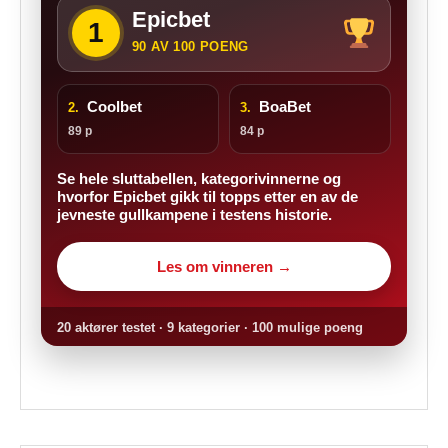
Epicbet
1
90 AV 100 POENG
Coolbet
BoaBet
2.
3.
89 p
84 p
Se hele sluttabellen, kategorivinnerne og
hvorfor Epicbet gikk til topps etter en av de
jevneste gullkampene i testens historie.
Les om vinneren →
20 aktører testet · 9 kategorier · 100 mulige poeng