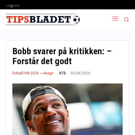
Logg inn
Bobb svarer på kritikken: –
Forstår det godt
05/06/2026
NTB
Fotball-VM 2026
Norge