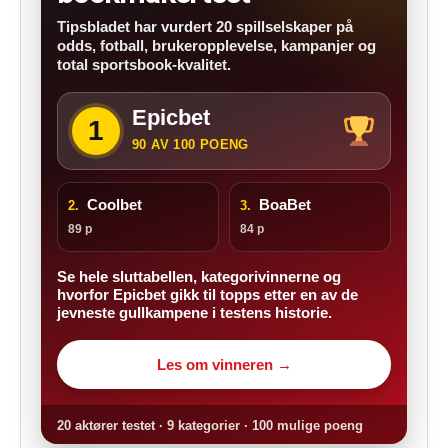
Tipsbladet har vurdert 20 spillselskaper på
odds, fotball, brukeropplevelse, kampanjer og
total sportsbook-kvalitet.
Epicbet
1
90 AV 100 POENG
Coolbet
BoaBet
2.
3.
89 p
84 p
Se hele sluttabellen, kategorivinnerne og
hvorfor Epicbet gikk til topps etter en av de
jevneste gullkampene i testens historie.
Les om vinneren →
20 aktører testet · 9 kategorier · 100 mulige poeng