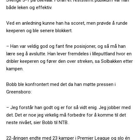
både leken og effektiv.
Ved en anledning kunne han ha scoret, men prøvde å runde
keeperen og ble senere blokkert.
– Han var veldig god og fant fine posisjoner, og så må han
lære seg å avslutte. Han lever fremdeles i lilleputtland hvor en
dribler keeperen og fører den over streken, sa Solbakken etter
kampen.
Bobb ble konfrontert med det da han møtte pressen i
Greensboro:
– Jeg forstår han godt og er for så vidt enig. Jeg jobber med
det. Det er noe jeg virkelig må forbedre for å komme til det
neste nivået, sier Bobb til NTB.
22-åringen endte med 23 kamper i Premier League og slo én