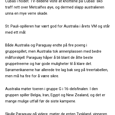
Cubas i hodet. TV-bildene viste at knottene på Cubas’ sko
traff rett over Metcalfes øye, og dermed slapp australieren
unna en mye verre skade.
St. Pauli-spilleren har vært god for Australia i årets VM og står
med ett mål.
Både Australia og Paraguay endte på fire poeng i
gruppespillet, men Australia tok annenplassen med bedre
målforskjell. Paraguay håper å bli blant de åtte beste
gruppetreerne og har gode muligheter til å klare det.
Søramerikanerne har allerede tre lag bak seg på treertabellen,
men må ha fire for å være sikre.
Australia møter toeren i gruppe G i 16-delsfinalen. I den
gruppen spiller Belgia, Iran, Egypt og New Zealand, og det er
mange mulige utfall før de siste kampene.
Skulle Paraguay gå videre, møter de enten Tyskland, vinneren