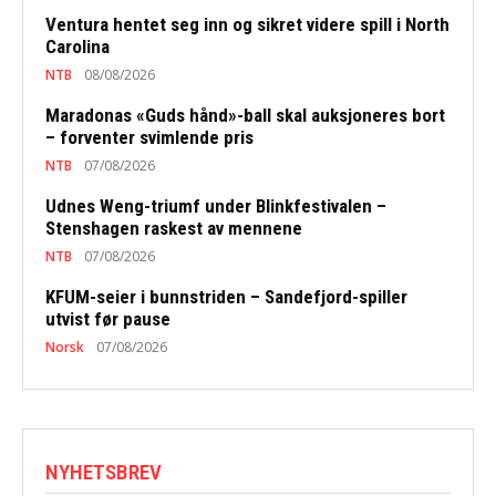
Ventura hentet seg inn og sikret videre spill i North
Carolina
NTB
08/08/2026
Maradonas «Guds hånd»-ball skal auksjoneres bort
– forventer svimlende pris
NTB
07/08/2026
Udnes Weng-triumf under Blinkfestivalen –
Stenshagen raskest av mennene
NTB
07/08/2026
KFUM-seier i bunnstriden – Sandefjord-spiller
utvist før pause
Norsk
07/08/2026
NYHETSBREV