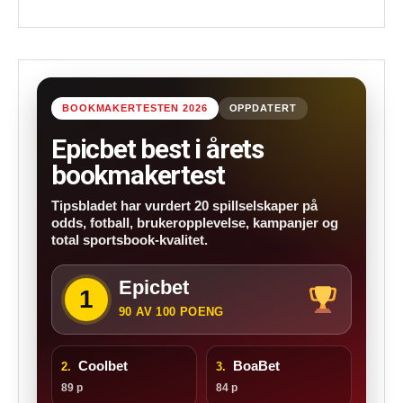
BOOKMAKERTESTEN 2026
OPPDATERT
Epicbet best i årets
bookmakertest
Tipsbladet har vurdert 20 spillselskaper på
odds, fotball, brukeropplevelse, kampanjer og
total sportsbook-kvalitet.
Epicbet
1
90 AV 100 POENG
Coolbet
BoaBet
2.
3.
89 p
84 p